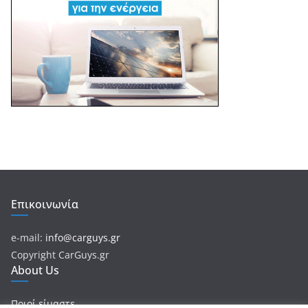
Επικοινωνία
e-mail:
info@carguys.gr
Copyright CarGuys.gr
About Us
Ποιοί είμαστε