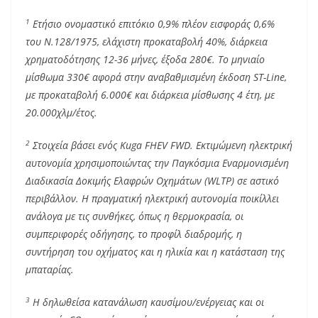
1
Ετήσιο ονομαστικό επιτόκιο 0,9% πλέον εισφοράς 0,6%
του Ν.128/1975, ελάχιστη προκαταβολή 40%, διάρκεια
χρηματοδότησης 12-36 μήνες, έξοδα 280€. To μηνιαίο
μίσθωμα 330€ αφορά στην αναβαθμισμένη έκδοση ST-Line,
με προκαταβολή 6.000€ και διάρκεια μίσθωσης 4 έτη, με
20.000χλμ/έτος.
2
Στοιχεία βάσει ενός Kuga FHEV FWD. Εκτιμώμενη ηλεκτρική
αυτονομία χρησιμοποιώντας την Παγκόσμια Εναρμονισμένη
Διαδικασία Δοκιμής Ελαφρών Οχημάτων (WLTP) σε αστικό
περιβάλλον. Η πραγματική ηλεκτρική αυτονομία ποικίλλει
ανάλογα με τις συνθήκες, όπως η θερμοκρασία, οι
συμπεριφορές οδήγησης, το προφίλ διαδρομής, η
συντήρηση του οχήματος και η ηλικία και η κατάσταση της
μπαταρίας.
3
Η δηλωθείσα κατανάλωση καυσίμου/ενέργειας και οι