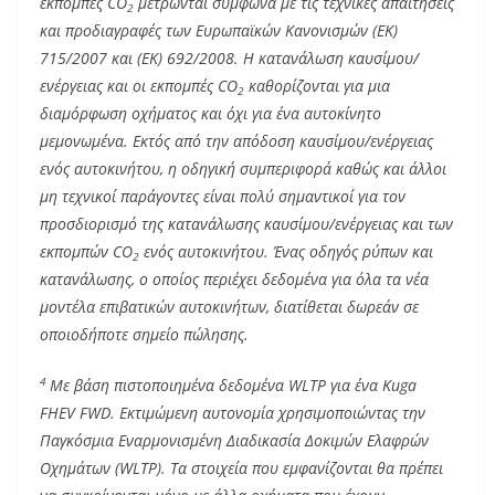
εκπομπές CΟ
μετρώνται σύμφωνα με τις τεχνικές απαιτήσεις
2
και προδιαγραφές των Ευρωπαϊκών Κανονισμών (ΕΚ)
715/2007 και (ΕΚ) 692/2008. Η κατανάλωση καυσίμου/
ενέργειας και οι εκπομπές CΟ
καθορίζονται για μια
2
διαμόρφωση οχήματος και όχι για ένα αυτοκίνητο
μεμονωμένα. Εκτός από την απόδοση καυσίμου/ενέργειας
ενός αυτοκινήτου, η οδηγική συμπεριφορά καθώς και άλλοι
μη τεχνικοί παράγοντες είναι πολύ σημαντικοί για τον
προσδιορισμό της κατανάλωσης καυσίμου/ενέργειας και των
εκπομπών CΟ
ενός αυτοκινήτου. Ένας οδηγός ρύπων και
2
κατανάλωσης, ο οποίος περιέχει δεδομένα για όλα τα νέα
μοντέλα επιβατικών αυτοκινήτων, διατίθεται δωρεάν σε
οποιοδήποτε σημείο πώλησης.
4
Με βάση πιστοποιημένα δεδομένα WLTP για ένα Kuga
FHEV FWD. Εκτιμώμενη αυτονομία χρησιμοποιώντας την
Παγκόσμια Εναρμονισμένη Διαδικασία Δοκιμών Ελαφρών
Οχημάτων (WLTP). Τα στοιχεία που εμφανίζονται θα πρέπει