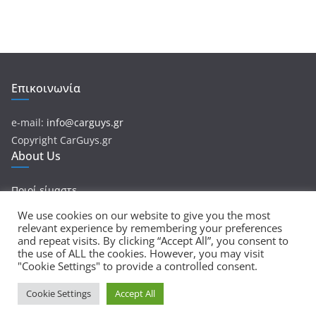
Επικοινωνία
e-mail:
info@carguys.gr
Copyright CarGuys.gr
About Us
Ποιοί είμαστε
We use cookies on our website to give you the most
relevant experience by remembering your preferences
and repeat visits. By clicking “Accept All”, you consent to
Πνευματικά Δικαιώματα © 2026
CarGuys
. Τα πνευματικά
the use of ALL the cookies. However, you may visit
"Cookie Settings" to provide a controlled consent.
δικαιώματα προστατεύονται.
Θέμα:
ColorMag
από ThemeGrill. Κατασκευασμένο με
Cookie Settings
Accept All
WordPress
.