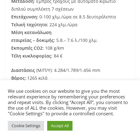
Μετάδοση
: Εμπρός τροχούς με αυτόματο κιβώτιο
διπλού συμπλέκτη 7 σχέσεων
Επιτάχυνση:
0-100 χλμ./ώρα σε 8.5 δευτερόλεπτα
Τελική ταχύτητα:
224 χλμ./ώρα
Μέση κατανάλωση
εταιρείας – δοκιμής:
5.8.– 7.6 λ./100 χλμ.
Εκπομπές
CO
2:
108 g/km
Τέλη κυκλοφορίας
: 84 €
Διαστάσεις
(Μ/Π/Υ): 4.284/1.789/1.456 mm
Βάρος:
1265 κιλά
Χώρος αποσκευών:
380 λ.
We use cookies on our website to give you the most
relevant experience by remembering your preferences
and repeat visits. By clicking “Accept All”, you consent to
the use of ALL the cookies. However, you may visit
"Cookie Settings" to provide a controlled consent.
Cookie Settings
Accept All