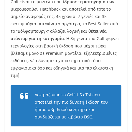
Golf είναι το μοντέλο που
ίδρυσε τη κατηγορία
των
μικρομεσαίων Hatchback και αποτελεί από τότε το
σημείο αναφοράς της. 45 χρόνια, 7 γενιές και 35
εκατομμύρια αυτοκίνητα αργότερα, το Best Seller από
το “Βόλφσμπουργκ” αλλάζει λογική και
θέτει νέα
στάνταρ για τη κατηγορία
. Η 8η γενιά του Golf φέρνει
τεχνολογίες στη βασική έκδοση που μέχρι τώρα
βλέπαμε μόνο σε Premium μοντέλα, εξηλεκτρισμένες
εκδόσεις, νέα δυναμικά χαρακτηριστικά τόσο
εμφανισιακά όσο και οδηγικά και μια πιο ελκυστική
τιμή.
Δοκιμάζουμε το Golf 1.5 eTsi που
αποτελεί την πιο δυνατή έκδοση του
ήπιου υβριδικού κινητήρα και
συνδυάζεται με κιβώτιο DSG.