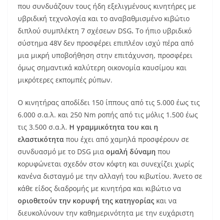
που συνδυάζουν τους ήδη εξελιγμένους κινητήρες με
υβριδική τεχνολογία και το αναβαθμισμένο κιβώτιο
διπλού συμπλέκτη 7 σχέσεων DSG
.
Το ήπιο υβριδικό
σύστημα 48V δεν προσφέρει επιπλέον ισχύ πέρα από
μια μικρή υποβοήθηση στην επιτάχυνση, προσφέρει
όμως σημαντικά καλύτερη οικονομία καυσίμου και
μικρότερες εκπομπές ρύπων.
Ο κινητήρας αποδίδει 150 ίππους από τις 5.000 έως τις
6.000 σ.α.λ. και 250 Nm ροπής από τις μόλις 1.500 έως
τις 3.500 σ.α.λ.
Η γραμμικότητα του και η
ελαστικότητα
που έχει από χαμηλά προσφέρουν σε
συνδυασμό με το DSG μια
ομαλή δύναμη
που
κορυφώνεται σχεδόν στον κόφτη και συνεχίζει χωρίς
κανένα δισταγμό με την αλλαγή του κιβωτίου. Άνετο σε
κάθε είδος διαδρομής με κινητήρα και κιβώτιο να
οριοθετούν την κορυφή της κατηγορίας
και να
διευκολύνουν την καθημερινότητα με την ευχάριστη