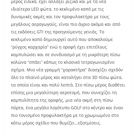
μέρος ειδικά, έχει αλλάξει ριζικά και με τα νέα
ιδιαίτερα LED φώτα, το κεκλιμένο καπό με τις
δυναμικές ακμές και τον προφυλακτήρα με τους
μεγάλους αεραγωγούς, είναι πιο άγριο ακόμα και από
τις εκδόσεις GTI της προηγούμενης γενιάς. Το
κεκλιμένο καπό δημιουργεί αυτό που αποκαλούμε
“ρύγχος καρχαρία” ενώ η οροφή έχει επιτέλους
καμπυλώσει και σε συνδυασμό με τη μικρότερη πίσω
κολώνα “σπάει” κάπως το κλασικό τετραγωνισμένο
σχήμα. Μια νέα γραμμή “χαρακτήρα” διασχίζει σχεδόν
όλο το πλαϊνό μέρος και καταλήγει στα 3D πίσω φώτα,
τα οποία είναι και πολύ λεπτά. Στο πίσω μέρος διαθέτει
επίσης μια μεγαλύτερη αεροτομή, που συνεχίζει τη
καμπυλότητα της οροφής, μια νέα ακμή στη πίσω
πόρτα, ένα μεγάλο λογότυπο GOLF στο κέντρο και έναν
πιο τονισμένο προφυλακτήρα με το χρωμιωμένο στο
κάτω μέρος σχέδιο που θυμίζει…εξατμίσεις.