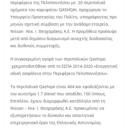
περιφέρεια της Πελοποννήσου με 20 περιπολικά
οχήματα του κορυφαίου QASHQAI, προχώρησε το
Υπουργείο Προστασίας του Πολίτη, υπογράφοντας προ
μηνών σχετική σύμβαση με την ανάδοχο εταιρεία,
Nissan -Νικ. Ι. Θεοχαράκης Α.Ε. Η προμήθεια προέκυψε
μετά από δημόσιο διαγωνισμό ανοιχτής διαδικασίας
και διεθνούς συμμετοχής.
Η συγκεκριμένη αγορά των περιπολικών Qashqai,
χρηματοδοτήθηκε από το ΕΣΠΑ 2014-2020 «Ενεργητική
οδική ασφάλεια στην Περιφέρεια Πελοποννήσου».
Τα περιπολικά Qashqai είναι 4Χ4 και εφοδιάζονται με
τον κινητήρα 1.7 diesel που αποδίδει 150 ίππους.
Επιπλέον, έχουν διαμορφωθεί κατάλληλα από τη
Nissan – Νικ. Ι. Θεοχαράκης Α.Ε, προκειμένου να
εξυπηρετήσουν το δύσκολο και απαιτητικό
επιχειρησιακό έργο της Ελληνικής Αστυνομίας.