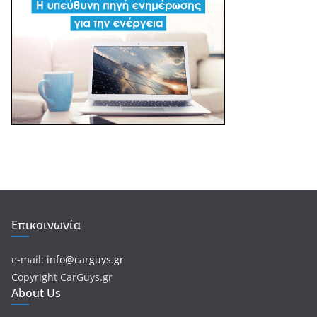
Επικοινωνία
e-mail:
info@carguys.gr
Copyright CarGuys.gr
About Us