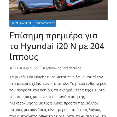
ΑΞΊΖΕΙ ΝΑ ΔΕΊΤΕ
ΠΑΡΟΥΣΙΆΣΕΙΣ
Επίσημη πρεμιέρα για
το Hyundai i20 N με 204
ίππους
21 Οκτωβρίου, 2020
Τρύφωνας Αλεξόπουλος
Τα μικρά “Hot Hatches” φαίνεται πως δεν είναι πλέον
στα
άμεσα σχέδια
των εταιρειών. Το μικρό ενδιαφέρον
του αγοραστικού κοινού, τα σκληρά μέτρα της Ε.Ε. για
τις εκπομπές ρύπων και η επανάσταση της
ηλεκτροκίνησης με τις φιλικές προς το περιβάλλον
αστικές μετακινήσεις είναι μερικοί από τους λόγους
που αυτοκίνητα όπως το Cupra Ibiza, το Audi S1 ​​και το