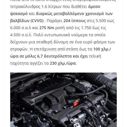
τετρακύλινδρος 1.6 λίτρων που διαθέτει
άμεσο
ψεκασμό
και
διαρκώς μεταβαλλόμενο χρονισμό των
βαλβίδων (CVVD)
. Παράγει
204 ίππους
στις 5.500 εως
6.000 σ.α.λ και
275 Nm
ροπή από τις 1.750 έως τις
4.500 σ.α.λ. Πολύ εντυπωσιακά νούμερα τα οποία
δείχνουν μια σταθερή δύναμη σε ένα ευρύ φάσμα των
στροφών. H επιτάχυνση από στάση έως τα
100 χλμ./
ώρα σε μόλις 6,7 δευτερόλεπτα και έχει
τελική
ταχύτητα αγγίζει τα
230 χλμ./ώρα
.