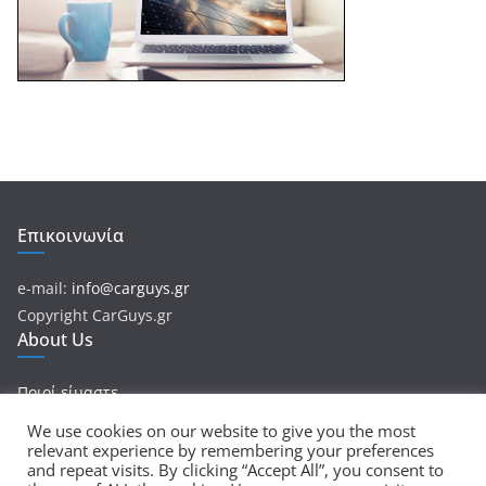
Επικοινωνία
e-mail:
info@carguys.gr
Copyright CarGuys.gr
About Us
Ποιοί είμαστε
We use cookies on our website to give you the most
relevant experience by remembering your preferences
and repeat visits. By clicking “Accept All”, you consent to
Πνευματικά Δικαιώματα © 2026
CarGuys
. Τα πνευματικά