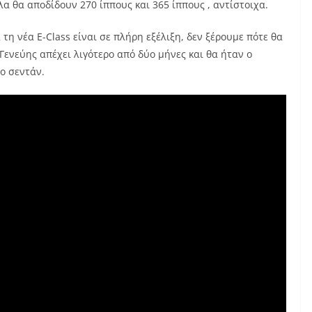
λα θα αποδίδουν 270 ίππους και 365 ίππους , αντίστοιχα.
τη νέα E-Class είναι σε πλήρη εξέλιξη, δεν ξέρουμε πότε θα
Γενεύης απέχει λιγότερο από δύο μήνες και θα ήταν ο
ο σεντάν.