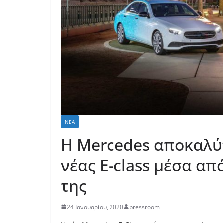
ΝΈΑ
Η Mercedes αποκαλύπ
νέας E-class μέσα απ
της
24 Ιανουαρίου, 2020
pressroom