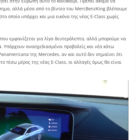
ήσει στην Ευρώπη αυτό το καλοκαίρι. Πρέπει ακόμα να
ίσημα, αλλά μέσα από το βίντεο του MercBenzKing βλέπουμε
στο οποίο υπάρχει και μια εικόνα της νέας E-Class χωρίς
 που εμφανίζεται για λίγα δευτερόλεπτα, αλλά μπορούμε να
ά. Υπάρχουν ανασχεδιασμένοι προβολείς και νέα κάτω
Panamericana της Mercedes, αν και αυτό δεν σημαίνει ότι
το πίσω μέρος της νέας E-Class, οι αλλαγές όμως θα είναι