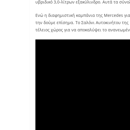
υβριδικό 3,0-λίτρων εξακύλινδρο. Αυτά τα σύνο
Ενώ η διαφημιστική καμπάνια της Mercedes για 
την δούμε επίσημα. Το Σαλόνι Αυτοκινήτου της 
τέλειος χώρος για να αποκαλύψει το ανανεωμέν