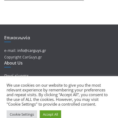
Επικοινωνία
e-mail:
info@carguys.gr
Copyright CarGuys.gr
About Us
Ποιοί είμαστε
We use cookies on our website to give you the most
relevant experience by remembering your preferences
and repeat visits. By clicking “Accept All”, you consent to
Πνευματικά Δικαιώματα © 2026
CarGuys
. Τα πνευματικά
the use of ALL the cookies. However, you may visit
"Cookie Settings" to provide a controlled consent.
δικαιώματα προστατεύονται.
Θέμα:
ColorMag
από ThemeGrill. Κατασκευασμένο με
Cookie Settings
Accept All
WordPress
.