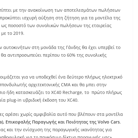
πίπτει με την ανακοίνωση των αποτελεσμάτων πωλήσεων
α προκύπτει ισχυρή αύξηση στη ζήτηση για τα μοντέλα της
ge ως ποσοστό των συνολικών πωλήσεων της εταιρείας
με το 2019.
ν αυτοκινήτων στη μονάδα της Γάνδης θα έχει υπερβεί το
ι θα αντιπροσωπεύει περίπου το 60% της συνολικής
τοιμάζεται για να υποδεχθεί ένα δεύτερο πλήρως ηλεκτρικό
σπονδυλωτής αρχιτεκτονικής CMA και θα μπει στην
σιο ήδη κατασκευάζει το XC40 Recharge, το πρώτο πλήρως
μία plug-in υβριδική έκδοση του XC40.
άτες αρέσει χωρίς αμφιβολία αυτό που βλέπουν στα μοντέλα
a
),
Επικεφαλής Παραγωγής και Ποιότητας της
Volvo
Cars
.
μας και την ενίσχυση της παραγωγικής ικανότητας για
οσθοφυλακή για το παγκόσμιο δίκτυο παραγωγής μας».