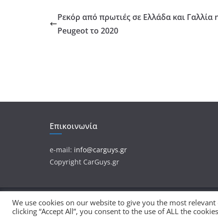
Ρεκόρ από πρωτιές σε Ελλάδα και Γαλλία 
Peugeot το 2020
Επικοινωνία
e-mail:
info@carguys.gr
Copyright CarGuys.gr
We use cookies on our website to give you the most relevant
Πνευματικά Δικαιώματα © 2026
CarGuys
. Τα πνευ
clicking “Accept All”, you consent to the use of ALL the cooki
Θέμα:
ColorMag
από ThemeGrill. Κατασκευασμένο