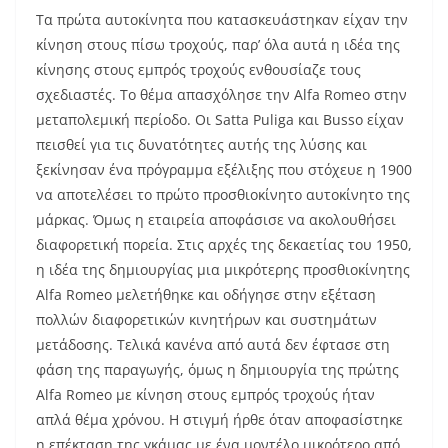
Τα πρώτα αυτοκίνητα που κατασκευάστηκαν είχαν την
κίνηση στους πίσω τροχούς, παρ’ όλα αυτά η ιδέα της
κίνησης στους εμπρός τροχούς ενθουσίαζε τους
σχεδιαστές. Το θέμα απασχόλησε την Alfa Romeo στην
μεταπολεμική περίοδο. Οι Satta Puliga και Busso είχαν
πεισθεί για τις δυνατότητες αυτής της λύσης και
ξεκίνησαν ένα πρόγραμμα εξέλιξης που στόχευε η 1900
να αποτελέσει το πρώτο προσθιοκίνητο αυτοκίνητο της
μάρκας. Όμως η εταιρεία αποφάσισε να ακολουθήσει
διαφορετική πορεία. Στις αρχές της δεκαετίας του 1950,
η ιδέα της δημιουργίας μια μικρότερης προσθιοκίνητης
Alfa Romeo μελετήθηκε και οδήγησε στην εξέταση
πολλών διαφορετικών κινητήρων και συστημάτων
μετάδοσης. Τελικά κανένα από αυτά δεν έφτασε στη
φάση της παραγωγής, όμως η δημιουργία της πρώτης
Alfa Romeo με κίνηση στους εμπρός τροχούς ήταν
απλά θέμα χρόνου. Η στιγμή ήρθε όταν αποφασίστηκε
η επέκταση της γκάμας με ένα μοντέλο μικρότερο από