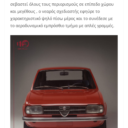
σεβαστεί όλους τους περιορισμούς σε επίπεδο χώρου
και μεγέθους , ο νεαρός σχεδιαστής εφηύρε το
χαρακτηριστικό ψηλό πίσω μέρος και το συνέδεσε με
το αεροδυναμικό εμπρόσθιο τμήμα με απλές γραμμές.