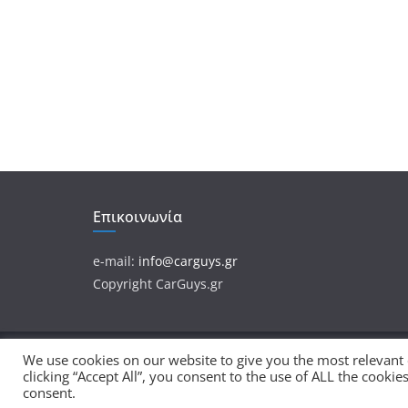
Επικοινωνία
e-mail:
info@carguys.gr
Copyright CarGuys.gr
We use cookies on our website to give you the most relevant
Πνευματικά Δικαιώματα © 2026
CarGuys
. Τα πνευ
clicking “Accept All”, you consent to the use of ALL the cooki
Θέμα:
ColorMag
από ThemeGrill. Κατασκευασμένο
consent.