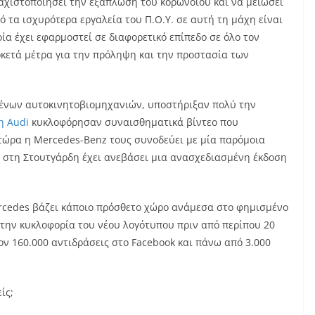
αχιστοποιήσει την εξάπλωση του κορωνοϊού και να μειώσει
τα ισχυρότερα εργαλεία του Π.Ο.Υ. σε αυτή τη μάχη είναι
α έχει εφαρμοστεί σε διαφορετικό επίπεδο σε όλο τον
ρκετά μέτρα για την πρόληψη και την προστασία των
μένων αυτοκινητοβιομηχανιών, υποστήριξαν πολύ την
η Audi
κυκλοφόρησαν συναισθηματικά βίντεο που
τώρα η Mercedes-Benz τους συνοδεύει με μία παρόμοια
 στη Στουτγάρδη έχει ανεβάσει μια ανασχεδιασμένη έκδοση
ercedes βάζει κάποιο πρόσθετο χώρο ανάμεσα στο φημισμένο
ό την κυκλοφορία του νέου λογότυπου πριν από περίπου 20
ον 160.000 αντιδράσεις στο Facebook και πάνω από 3.000
ίς;