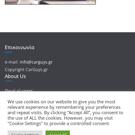
Επικοινωνία
e-mail:
info@carguys.gr
Copyright CarGuys.gr
About Us
Ποιοί είμαστε
We use cookies on our website to give you the most
relevant experience by remembering your preferences
and repeat visits. By clicking “Accept All”, you consent to
Πνευματικά Δικαιώματα © 2026
CarGuys
. Τα πνευματικά
the use of ALL the cookies. However, you may visit
"Cookie Settings" to provide a controlled consent.
δικαιώματα προστατεύονται.
Θέμα:
ColorMag
από ThemeGrill. Κατασκευασμένο με