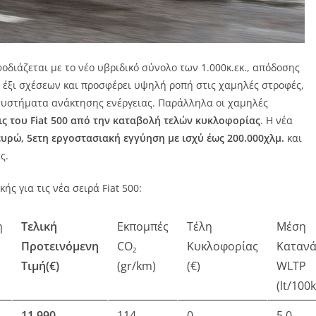
οδιάζεται με το νέο υβριδικό σύνολο των 1.000κ.εκ., απόδοσης
 έξι σχέσεων και προσφέρει υψηλή ροπή στις χαμηλές στροφές,
 συστήματα ανάκτησης ενέργειας. Παράλληλα οι χαμηλές
ις του
Fiat
500 από την καταβολή τελών κυκλοφορίας
. Η νέα
 ευρώ, 5ετη εργοστασιακή εγγύηση με ισχύ έως 200.000χλμ.
και
ς.
ς για τις νέα σειρά Fiat 500:
η
Τελική
Εκπομπές
Τέλη
Μέση
Προτεινόμενη
CO
Κυκλοφορίας
Καταν
2
Τιμή(€)
(gr/km)
(€)
WLTP
(lt/100
1
1
.
99
0
114
0
5,0