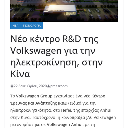
ΝΈΑ
ΤΕΧΝΟΛΟΓΊΑ
Νέο κέντρο R&D της
Volkswagen για την
ηλεκτροκίνηση, στην
Κίνα
22 Δεκεμβρίου, 2020
pressroom
Το
Volkswagen
Group
εγκαινίασε ένα νέο
Κέντρο
Έρευνας και Ανάπτυξης (
R
&
D
)
ειδικά για την
ηλεκτροκινητικότητα, στο Hefei, της επαρχίας Anhui,
στην Κίνα. Ταυτόχρονα, η κοινοπραξία JAC Volkswagen
μετονομάστηκε σε
Volkswagen
Anhui
, με τη