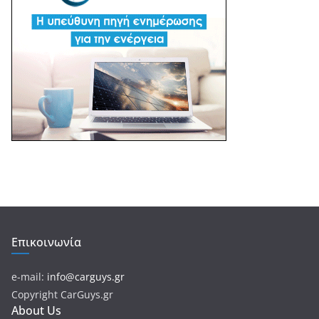
Επικοινωνία
e-mail:
info@carguys.gr
Copyright CarGuys.gr
About Us