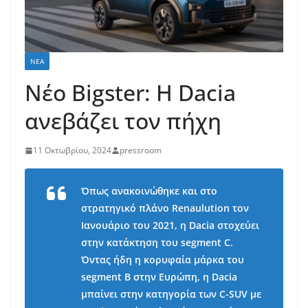
ΝΈΑ
Νέο Bigster: Η Dacia
ανεβάζει τον πήχη
11 Οκτωβρίου, 2024
pressroom
Όπως ανακοινώθηκε και στο
στρατηγικό πλάνο Renaulution τον
Ιανουάριο του 2021, η Dacia στοχεύει
στην κατάκτηση του segment C.
Όντας ήδη η κορυφαία μάρκα του
segment Β στην Ευρώπη, η Dacia
μπαίνει στην κατηγορία των C-SUV με