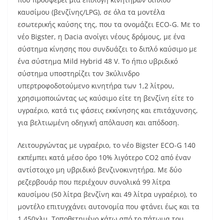
καυσίμου (βενζίνης/LPG), σε όλα τα μοντέλα
εσωτερικής καύσης της, που τα ονομάζει ECO-G. Με το
νέο Bigster, η Dacia ανοίγει νέους δρόμους, με ένα
σύστημα κίνησης που συνδυάζει το διπλό καύσιμο με
ένα σύστημα Mild Hybrid 48 V. Το ήπιο υβριδικό
σύστημα υποστηρίζει τον 3κύλινδρο
υπερτροφοδοτούμενο κινητήρα των 1,2 λίτρου,
χρησιμοποιώντας ως καύσιμο είτε τη βενζίνη είτε το
υγραέριο, κατά τις φάσεις εκκίνησης και επιτάχυνσης,
για βελτιωμένη οδηγική απόλαυση και απόδοση.
Λειτουργώντας με υγραέριο, το νέο Bigster ECO-G 140
εκπέμπει κατά μέσο όρο 10% λιγότερο CO2 από έναν
αντίστοιχο μη υβριδικό βενζινοκινητήρα. Με δύο
ρεζερβουάρ που περιέχουν συνολικά 99 λίτρα
καυσίμου (50 λίτρα βενζίνη και 49 λίτρα υγραέριο), το
μοντέλο επιτυγχάνει αυτονομία που φτάνει έως και τα
1.450χλμ. Τοποθετημένο κάτω από το πάτωμα του