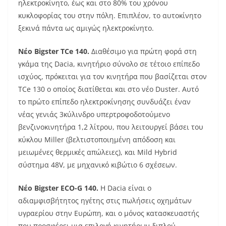
ηλεκτροκίνητο, έως και στο 80% του χρόνου
κυκλοφορίας του στην πόλη. Επιπλέον, το αυτοκίνητο
ξεκινά πάντα ως αμιγώς ηλεκτροκίνητο.
Νέο Bigster TCe 140.
Διαθέσιμο για πρώτη φορά στη
γκάμα της Dacia, κινητήριο σύνολο σε τέτοιο επίπεδο
ισχύος, πρόκειται για τον κινητήρα που βασίζεται στον
TCe 130 ο οποίος διατίθεται και στο νέο Duster. Αυτό
το πρώτο επίπεδο ηλεκτροκίνησης συνδυάζει έναν
νέας γενιάς 3κύλινδρο υπερτροφοδοτούμενο
βενζινοκινητήρα 1,2 λίτρου, που λειτουργεί βάσει του
κύκλου Miller (βελτιστοποιημένη απόδοση και
μειωμένες θερμικές απώλειες), και Mild Hybrid
σύστημα 48V, με μηχανικό κιβώτιο 6 σχέσεων.
Νέο Bigster ECO-G 140.
Η Dacia είναι ο
αδιαμφισβήτητος ηγέτης στις πωλήσεις οχημάτων
υγραερίου στην Ευρώπη, και ο μόνος κατασκευαστής
που προσφέρει μια επιλογή κινητήρων διπλού