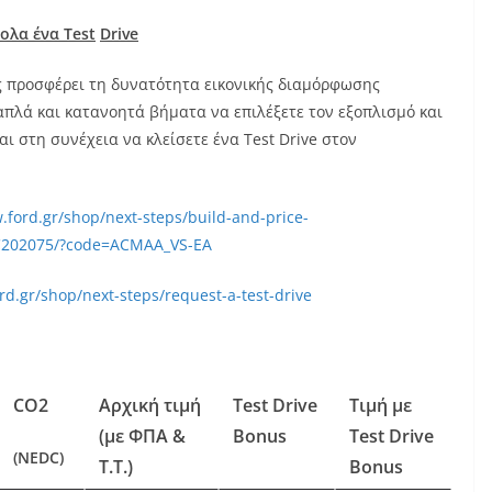
κολα ένα
Test
Drive
ς προσφέρει τη δυνατότητα εικονικής διαμόρφωσης
 απλά και κατανοητά βήματα να επιλέξετε τον εξοπλισμό και
ι στη συνέχεια να κλείσετε ένα Test Drive στον
.ford.gr/shop/next-steps/build-and-price-
C202075/?code=ACMAA_VS-EA
rd.gr/shop/next-steps/request-a-test-drive
CO2
Αρχική τιμή
Test
Drive
Τιμή
με
(με ΦΠΑ &
Bonus
Test Drive
(NEDC)
Τ.Τ.)
Bonus