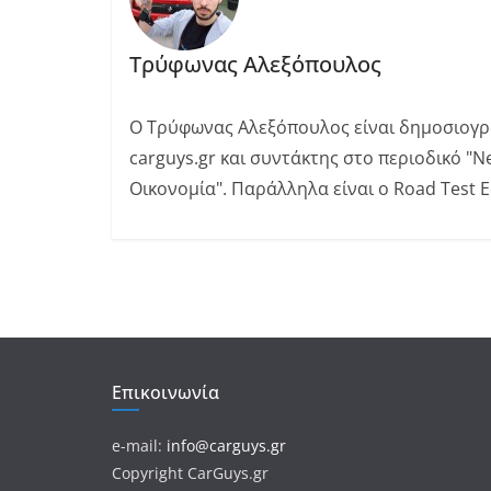
Τρύφωνας Αλεξόπουλος
Ο Τρύφωνας Αλεξόπουλος είναι δημοσιογρ
carguys.gr και συντάκτης στο περιοδικό "N
Οικονομία". Παράλληλα είναι o Road Test E
Επικοινωνία
e-mail:
info@carguys.gr
Copyright CarGuys.gr