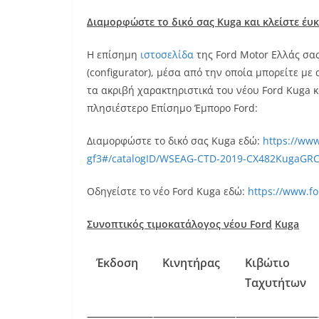
Διαμορφώστε το δικό σας Kuga και κλείστε έυ
Η επίσημη
ιστοσελίδα
της Ford Motor Ελλάς σα
(configurator), μέσα από την οποία μπορείτε με
τα ακριβή χαρακτηριστικά του νέου Ford Kuga κα
πλησιέστερο Επίσημο Έμπορο Ford:
Διαμορφώστε το δικό σας Kuga εδώ:
https://www
gf3#/catalogID/WSEAG-CTD-2019-CX482KugaGR
Οδηγείστε το νέο Ford Kuga εδώ:
https://www.fo
Συνοπτικός τιμοκατάλογος νέου
Ford
Kuga
Έκδοση
Κινητήρας
Κιβώτι
o
Ταχυτήτων