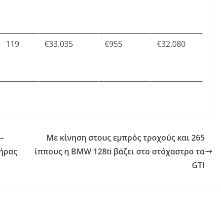
119
€33.035
€955
€32.080
–
Με κίνηση στους εμπρός τροχούς και 265
τήρας
ίππους η BMW 128ti βάζει στο στόχαστρο τα
GTI