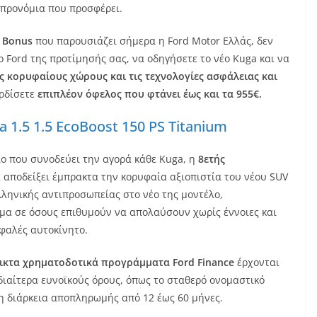
 προνόμια που προσφέρει.
Bonus
που παρουσιάζει σήμερα η Ford Motor Ελλάς, δεν
 Ford της προτίμησής σας, να οδηγήσετε το νέο Kuga και να
ς κορυφαίους χώρους και τις τεχνολογίες ασφάλειας και
ερδίσετε
επιπλέον όφελος που φτάνει έως και τα 955€.
a 1.5 1.5 EcoBoost 150 PS Titanium
ο που συνοδεύει την αγορά κάθε Kuga, η
8ετής
 αποδείξει έμπρακτα την κορυφαία αξιοπιστία του νέου SUV
λληνικής αντιπροσωπείας στο νέο της μοντέλο,
μα σε όσους επιθυμούν να απολαύσουν χωρίς έννοιες και
φαλές αυτοκίνητο.
λικτα χρηματοδοτικά προγράμματα
Ford
Finance
έρχονται
διαίτερα ευνοϊκούς όρους, όπως το σταθερό ονομαστικό
η διάρκεια αποπληρωμής από 12 έως 60 μήνες.