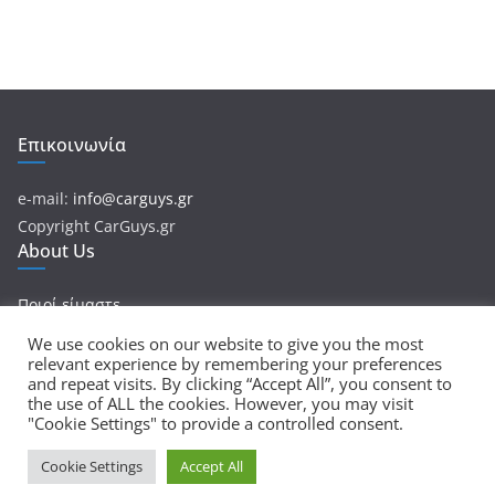
Επικοινωνία
e-mail:
info@carguys.gr
Copyright CarGuys.gr
About Us
Ποιοί είμαστε
We use cookies on our website to give you the most
relevant experience by remembering your preferences
and repeat visits. By clicking “Accept All”, you consent to
Πνευματικά Δικαιώματα © 2026
CarGuys
. Τα πνευματικά
the use of ALL the cookies. However, you may visit
"Cookie Settings" to provide a controlled consent.
δικαιώματα προστατεύονται.
Θέμα:
ColorMag
από ThemeGrill. Κατασκευασμένο με
Cookie Settings
Accept All
WordPress
.