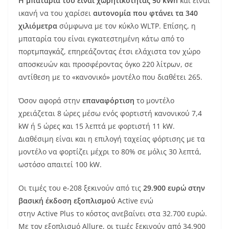
Η μπαταρία του είναι χωρητικότητας 50 kWh
και είναι
ικανή να του χαρίσει
αυτονομία που φτάνει τα 340
χιλιόμετρα
σύμφωνα με τον κύκλο WLTP. Επίσης, η
μπαταρία του είναι εγκατεστημένη κάτω από το
πορτμπαγκάζ, επηρεάζοντας έτσι ελάχιστα τον χώρο
αποσκευών και προσφέροντας όγκο 220 λίτρων, σε
αντίθεση με το «κανονικό» μοντέλο που διαθέτει 265.
Όσον αφορά στην
επαναφόρτιση
το μοντέλο
χρειάζεται 8 ώρες μέσω ενός φορτιστή κανονικού 7,4
kW ή 5 ώρες και 15 λεπτά με φορτιστή 11 kW.
Διαθέσιμη είναι και η επιλογή ταχείας φόρτισης με τα
μοντέλο να φορτίζει μέχρι το 80% σε μόλις 30 λεπτά,
ωστόσο απαιτεί 100 kW.
Οι τιμές του e-208 ξεκινούν από τις
29.900 ευρώ στην
βασική έκδοση εξοπλισμού
Active ενώ
στην Active Plus το κόστος ανεβαίνει στα 32.700 ευρώ.
Με τον εξοπλισμό Allure, οι τιμές ξεκινούν από 34.900