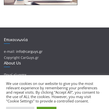
Επικοινωνία
e-mail:
info@carguys.gr
Copyright CarGuys.gr
About Us
Ποιοί είμαστε
We use cookies on our website to give you the most
relevant experience by remembering your preferences
and repeat visits. By clicking “Accept All”, you consent to
Πνευματικά Δικαιώματα © 2026
CarGuys
. Τα πνευματικά
the use of ALL the cookies. However, you may visit
"Cookie Settings" to provide a controlled consent.
δικαιώματα προστατεύονται.
Θέμα:
ColorMag
από ThemeGrill. Κατασκευασμένο με