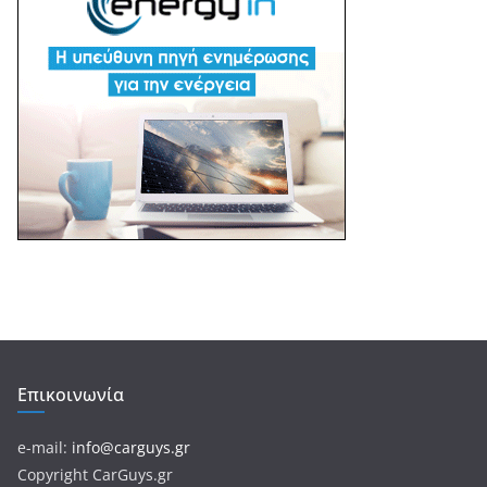
Επικοινωνία
e-mail:
info@carguys.gr
Copyright CarGuys.gr