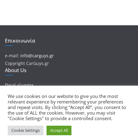
Επικοινωνία
e-mail:
info@carguys.gr
Copyright CarGuys.gr
About Us
Ποιοί είμαστε
We use cookies on our website to give you the most
relevant experience by remembering your preferences
and repeat visits. By clicking “Accept All”, you consent to
Πνευματικά Δικαιώματα © 2026
CarGuys
. Τα πνευματικά
the use of ALL the cookies. However, you may visit
"Cookie Settings" to provide a controlled consent.
δικαιώματα προστατεύονται.
Θέμα:
ColorMag
από ThemeGrill. Κατασκευασμένο με
Cookie Settings
Accept All
WordPress
.