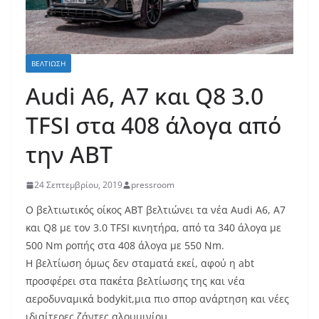
ΒΕΛΤΊΩΣΗ
Audi A6, A7 και Q8 3.0
TFSI στα 408 άλογα από
την ABT
24 Σεπτεμβρίου, 2019
pressroom
Ο βελτιωτικός οίκος ABT βελτιώνει τα νέα Audi A6, A7
και Q8 με τον 3.0 TFSI κινητήρα, από τα 340 άλογα με
500 Nm ροπής στα 408 άλογα με 550 Nm.
Η βελτίωση όμως δεν σταματά εκεί, αφού η abt
προσφέρει στα πακέτα βελτίωσης της και νέα
αεροδυναμικά bodykit,μια πιο σπορ ανάρτηση και νέες
ιδιαίτερες ζάντες αλουμινίου.