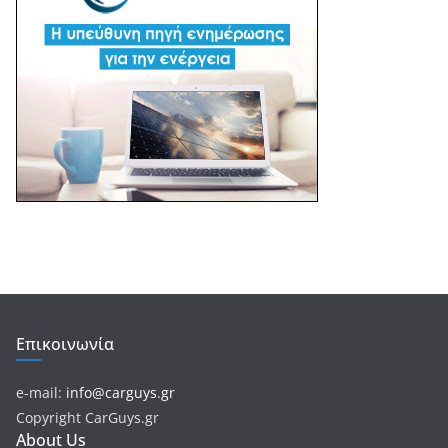
Επικοινωνία
e-mail:
info@carguys.gr
Copyright CarGuys.gr
About Us