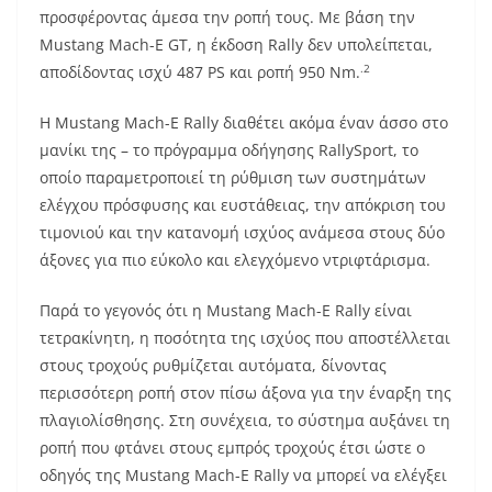
προσφέροντας άμεσα την ροπή τους. Με βάση την
Mustang Mach-E GT, η έκδοση Rally δεν υπολείπεται,
.2
αποδίδοντας ισχύ 487 PS και ροπή 950 Nm.
Η Mustang Mach-E Rally διαθέτει ακόμα έναν άσσο στο
μανίκι της – το πρόγραμμα οδήγησης RallySport, το
οποίο παραμετροποιεί τη ρύθμιση των συστημάτων
ελέγχου πρόσφυσης και ευστάθειας, την απόκριση του
τιμονιού και την κατανομή ισχύος ανάμεσα στους δύο
άξονες για πιο εύκολο και ελεγχόμενο ντριφτάρισμα.
Παρά το γεγονός ότι η Mustang Mach-E Rally είναι
τετρακίνητη, η ποσότητα της ισχύος που αποστέλλεται
στους τροχούς ρυθμίζεται αυτόματα, δίνοντας
περισσότερη ροπή στον πίσω άξονα για την έναρξη της
πλαγιολίσθησης. Στη συνέχεια, το σύστημα αυξάνει τη
ροπή που φτάνει στους εμπρός τροχούς έτσι ώστε ο
οδηγός της Mustang Mach-E Rally να μπορεί να ελέγξει