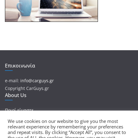
Επικοινωνία
e-mail:
info@carguys.gr
Copyright CarGuys.gr
About Us
Ποιοί είμαστε
We use cookies on our website to give you the most
relevant experience by remembering your preferences
and repeat visits. By clicking “Accept All”, you consent to
Πνευματικά Δικαιώματα © 2026
CarGuys
. Τα πνευματικά
the use of ALL the cookies. However, you may visit