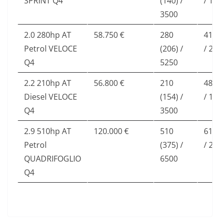
SPRINT Q4
(140) /
/ 17
3500
2.0 280hp AT
58.750 €
280
41 (
Petrol VELOCE
(206) /
/ 22
Q4
5250
2.2 210hp AT
56.800 €
210
48 (
Diesel VELOCE
(154) /
/ 17
Q4
3500
2.9 510hp AT
120.000 €
510
61 (
Petrol
(375) /
/ 25
QUADRIFOGLIO
6500
Q4