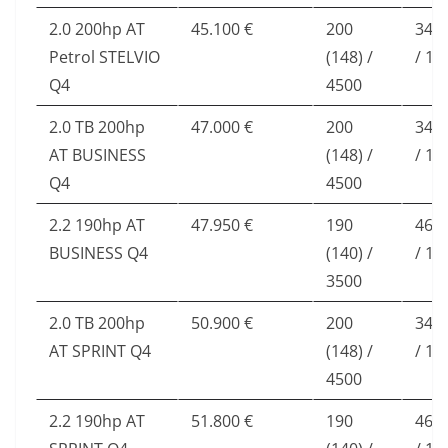
2.0 200hp AT
45.100 €
200
34 (
Petrol STELVIO
(148) /
/ 17
Q4
4500
2.0 TB 200hp
47.000 €
200
34 (
AT BUSINESS
(148) /
/ 17
Q4
4500
2.2 190hp AT
47.950 €
190
46 (
BUSINESS Q4
(140) /
/ 17
3500
2.0 TB 200hp
50.900 €
200
34 (
AT SPRINT Q4
(148) /
/ 17
4500
2.2 190hp AT
51.800 €
190
46 (