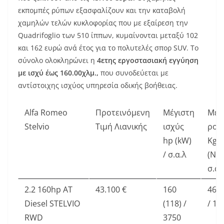
εκπομπές ρύπων εξασφαλίζουν και την καταβολή
χαμηλών τελών κυκλοφορίας που με εξαίρεση την
Quadrifoglio των 510 ίππων, κυμαίνονται μεταξύ 102
και 162 ευρώ ανά έτος για το πολυτελές σπορ SUV. Το
σύνολο ολοκληρώνει η
4ετης εργοστασιακή εγγύηση
με ισχύ έως 160.00χλμ.,
που συνοδεύεται με
αντίστοιχης ισχύος υπηρεσία οδικής βοήθειας.
Alfa Romeo
Προτεινόμενη
Μέγιστη
Μέγ
Stelvio
Τιμή Λιανικής
ισχύς
ροπ
hp (kW)
Kg
/ σ.α.λ
(Nm)
σ.α.
2.2 160hp AT
43.100 €
160
46 (
Diesel STELVIO
(118) /
/ 17
RWD
3750