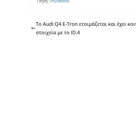
Πηγή:
insideevs
Το Audi Q4 E-Tron ετοιμάζεται και έχει κο
στοιχεία με το ID.4