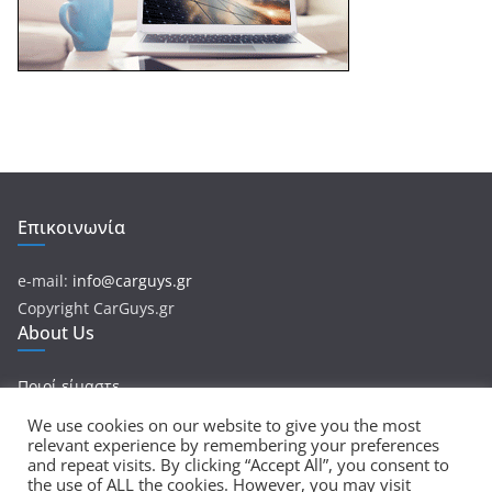
Επικοινωνία
e-mail:
info@carguys.gr
Copyright CarGuys.gr
About Us
Ποιοί είμαστε
We use cookies on our website to give you the most
relevant experience by remembering your preferences
and repeat visits. By clicking “Accept All”, you consent to
Πνευματικά Δικαιώματα © 2026
CarGuys
. Τα πνευματικά
the use of ALL the cookies. However, you may visit