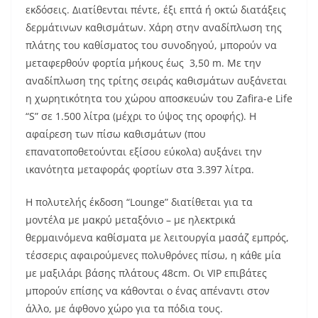
εκδόσεις. Διατίθενται πέντε, έξι επτά ή οκτώ διατάξεις
δερμάτινων καθισμάτων. Χάρη στην αναδίπλωση της
πλάτης του καθίσματος του συνοδηγού, μπορούν να
μεταφερθούν φορτία μήκους έως 3,50 m. Με την
αναδίπλωση της τρίτης σειράς καθισμάτων αυξάνεται
η χωρητικότητα του χώρου αποσκευών του Zafira-e Life
“S” σε 1.500 λίτρα (μέχρι το ύψος της οροφής). Η
αφαίρεση των πίσω καθισμάτων (που
επανατοποθετούνται εξίσου εύκολα) αυξάνει την
ικανότητα μεταφοράς φορτίων στα 3.397 λίτρα.
Η πολυτελής έκδοση “Lounge” διατίθεται για τα
μοντέλα με μακρύ μεταξόνιο – με ηλεκτρικά
θερμαινόμενα καθίσματα με λειτουργία μασάζ εμπρός,
τέσσερις αφαιρούμενες πολυθρόνες πίσω, η κάθε μία
με μαξιλάρι βάσης πλάτους 48cm. Οι VIP επιβάτες
μπορούν επίσης να κάθονται ο ένας απέναντι στον
άλλο, με άφθονο χώρο για τα πόδια τους.