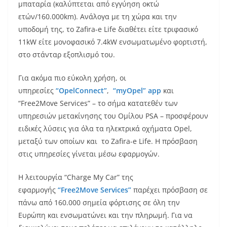
μπαταρία (καλύπτεται από εγγύηση οκτώ
ετών/160.000km). Ανάλογα με τη χώρα και την
υποδομή της, το Zafira-e Life διαθέτει είτε τριφασικό
11kW είτε μονοφασικό 7.4kW ενσωματωμένο φορτιστή,
στο στάνταρ εξοπλισμό του.
Για ακόμα πιο εύκολη χρήση, οι
υπηρεσίες
“OpelConnect”
,
“myOpel” app
και
“Free2Move Services” – το σήμα κατατεθέν των
υπηρεσιών μετακίνησης του Ομίλου PSA – προσφέρουν
ειδικές λύσεις για όλα τα ηλεκτρικά οχήματα Opel,
μεταξύ των οποίων και το Zafira-e Life. Η πρόσβαση
στις υπηρεσίες γίνεται μέσω εφαρμογών.
Η λειτουργία “Charge My Car” της
εφαρμογής
“Free2Move Services”
παρέχει πρόσβαση σε
πάνω από 160.000 σημεία φόρτισης σε όλη την
Ευρώπη και ενσωματώνει και την πληρωμή. Για να