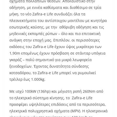
οχήματα πολλαπλών θέσεων. Απολαυστικό στην
οδήγηση, με εννέα καθίσματα και διαθέσιμο σε τρία
μήκη, το νέο Zafira-e Life συνδυάζει όλα τα
πλεονεκτήματα του αντίστοιχου μοντέλου με κινητήρα
εσωτερικής καύσης, με την αθόρυβη οδήγηση και τις
μηδενικές εκπομπές ρύπων – όλο και πιο επιτακτική
ανάγκη στην εποχή μας. Επιπλέον, οι περισσότερες
εκδόσεις του Zafira-e Life έχουν ύψος μικρότερο των
1,90m επομένως έχουν πρόσβαση σε στάνταρ υπόγεια
γκαράζ – πολύ σημαντικό για μικρά λεωφορεία
ξενοδοχείων. Έχοντας δυνατότητα σύνδεσης
κοτσαδόρου, το Zafira-e Life μπορεί να ρυμουλκεί
τρέιλερ έως 1.000kg.
Με ισχύ 100kW (136hp) και μέγιστη ροπή 260Nm από
το ηλεκτρικό σύστημα κίνησης, το Zafira‑e Life
προσφέρει υψηλότερες επιδόσεις από τα περισσότερα,
ηλεκτρικά πολυχρηστικά οχήματα (MPV). Η ηλεκτρονικά