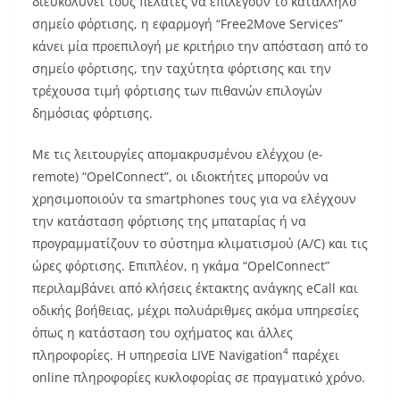
διευκολύνει τους πελάτες να επιλέγουν το κατάλληλο
σημείο φόρτισης, η εφαρμογή “Free2Move Services”
κάνει μία προεπιλογή με κριτήριο την απόσταση από το
σημείο φόρτισης, την ταχύτητα φόρτισης και την
τρέχουσα τιμή φόρτισης των πιθανών επιλογών
δημόσιας φόρτισης.
Με τις λειτουργίες απομακρυσμένου ελέγχου (e-
remote) “OpelConnect”, οι ιδιοκτήτες μπορούν να
χρησιμοποιούν τα smartphones τους για να ελέγχουν
την κατάσταση φόρτισης της μπαταρίας ή να
προγραμματίζουν το σύστημα κλιματισμού (A/C) και τις
ώρες φόρτισης. Επιπλέον, η γκάμα “OpelConnect”
περιλαμβάνει από κλήσεις έκτακτης ανάγκης eCall και
οδικής βοήθειας, μέχρι πολυάριθμες ακόμα υπηρεσίες
όπως η κατάσταση του οχήματος και άλλες
4
πληροφορίες. Η υπηρεσία LIVE Navigation
παρέχει
online πληροφορίες κυκλοφορίας σε πραγματικό χρόνο.