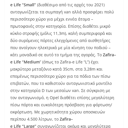
e
Life
“
Small
”
(διαθέσιμο από τις αρχές του 2021)
ανταγωνίζεται τα συμπαγή van αλλά προσφέρει πολύ
περισσότερο χώρο για μέχρι εννέα άτομα –
πρωτοφανές στην κατηγορία. Επίσης διαθέτει μικρό
κύκλο στροφής (μόλις 11,3m), καλή συμπεριφορά και
δύο συρόμενες πόρτες ελεγχόμενες από αισθητήρες
που ανοίγουν ηλεκτρικά με μία κίνηση του ποδιού –
κάτι μοναδικό σε αυτό το τμήμα της αγοράς. Το
Zafira
–
e
Life
“
Medium
” (όπως το Zafira-e Life “L”) έχει
μακρύτερο μεταξόνιο κατά 35cm, στα 3,28m και
επομένως περισσότερο χώρο για τα πόδια των πίσω
επιβατών, που το καθιστούν ανταγωνιστικό μοντέλο
στην κατηγορία D των μεσαίων van. Σε σύγκριση με
τον ανταγωνισμό, η Opel διαθέτει επίσης μεγαλύτερη
πίσω πόρτα και ευκολότερη πρόσβαση για φόρτωση/
εκφόρτωση. Με χωρητικότητα χώρου αποσκευών
περίπου 4.500 λίτρων, το
Zafira
–
e
Life
“
Large
”
συναγωνίζεται ακόμα και μεγαλύτερα