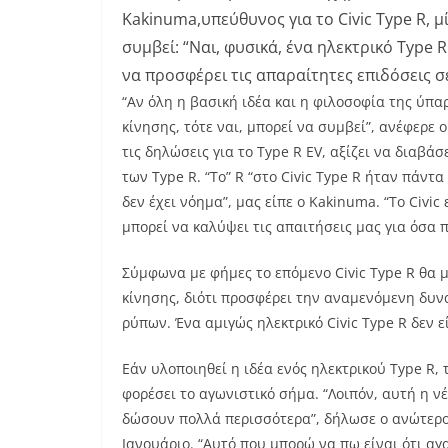
Kakinuma,υπεύθυνος για το Civic Type R, μ
συμβεί: “Ναι, φυσικά, ένα ηλεκτρικό Type 
να προσφέρει τις απαραίτητες επιδόσεις σε
“Αν όλη η βασική ιδέα και η φιλοσοφία της ύπ
κίνησης, τότε ναι, μπορεί να συμβεί”, ανέφερε
τις δηλώσεις για το Type R EV, αξίζει να διαβ
των Type R. “Το” R “στο Civic Type R ήταν πάντ
δεν έχει νόημα”, μας είπε ο Kakinuma. “Το Civi
μπορεί να καλύψει τις απαιτήσεις μας για όσα π
Σύμφωνα με φήμες το επόμενο Civic Type R θα 
κίνησης, διότι προσφέρει την αναμενόμενη δυν
ρύπων. Ένα αμιγώς ηλεκτρικό Civic Type R δεν ε
Εάν υλοποιηθεί η ιδέα ενός ηλεκτρικού Type R,
φορέσει το αγωνιστικό σήμα. “Λοιπόν, αυτή η ν
δώσουν πολλά περισσότερα”, δήλωσε ο ανώτερος
Ιανουάριο. “Αυτό που μπορώ να πω είναι ότι αγ