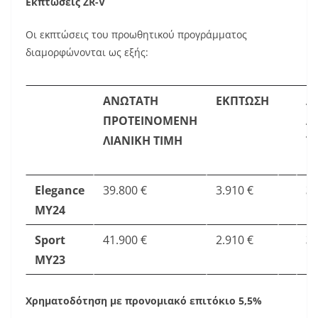
Εκπτώσεις ZR-V
Οι εκπτώσεις του προωθητικού προγράμματος
διαμορφώνονται ως εξής:
ΑΝΩΤΑΤΗ
ΕΚΠΤΩΣΗ
Α
ΠΡΟΤΕΙΝΟΜΕΝΗ
Λ
ΛΙΑΝΙΚΗ ΤΙΜΗ
Τ
Ε
Elegance
39.800 €
3.910 €
34
MY24
Sport
41.900 €
2.910 €
38
MY23
Χρηματοδότηση με προνομιακό επιτόκιο 5,5%