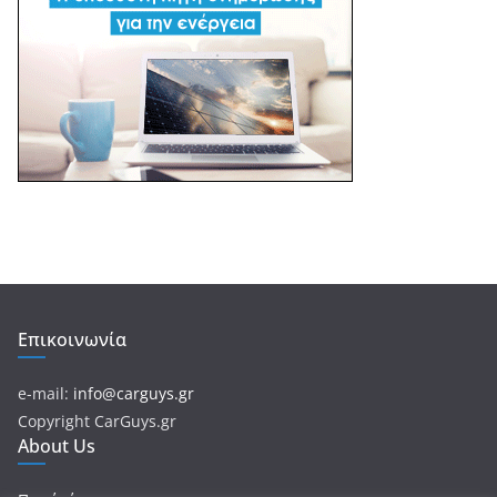
Επικοινωνία
e-mail:
info@carguys.gr
Copyright CarGuys.gr
About Us