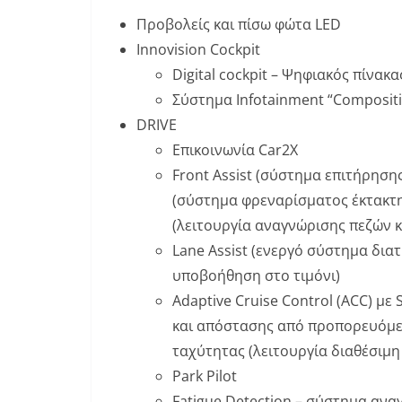
Προβολείς και πίσω φώτα LED
Innovision Cockpit
Digital cockpit – Ψηφιακός πίνακ
Σύστημα Infotainment “Composit
DRIVE
Επικοινωνία Car2X
Front Assist (σύστημα επιτήρηση
(σύστημα φρεναρίσματος έκτακτης
(λειτουργία αναγνώρισης πεζών 
Lane Assist (ενεργό σύστημα δια
υποβοήθηση στο τιμόνι)
Adaptive Cruise Control (ACC) με
και απόστασης από προπορευόμεν
ταχύτητας (λειτουργία διαθέσιμ
Park Pilot
Fatigue Detection – σύστημα αν