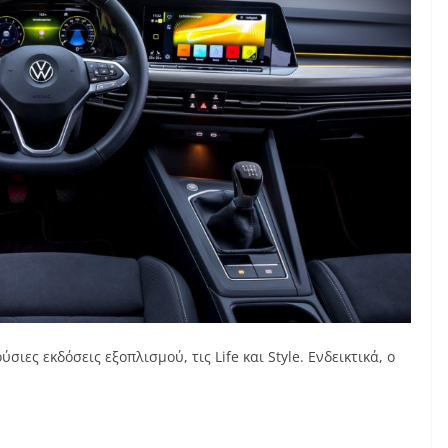
σιες εκδόσεις εξοπλισμού, τις Life και Style. Ενδεικτικά, ο