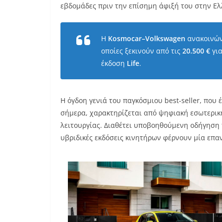
εβδομάδες πριν την επίσημη άφιξή του στην Ελ
Η
Kosmocar
–
Volkswagen
ανακοινώνε
οποίες ξεκινούν από τις
20.500 €
για
έκδοση
Life
.
Η όγδοη γενιά του παγκόσμιου best-seller, που
σήμερα, χαρακτηρίζεται από ψηφιακή εσωτερική
λειτουργίας. Διαθέτει υποβοηθούμενη οδήγηση π
υβριδικές εκδόσεις κινητήρων φέρνουν μία επα