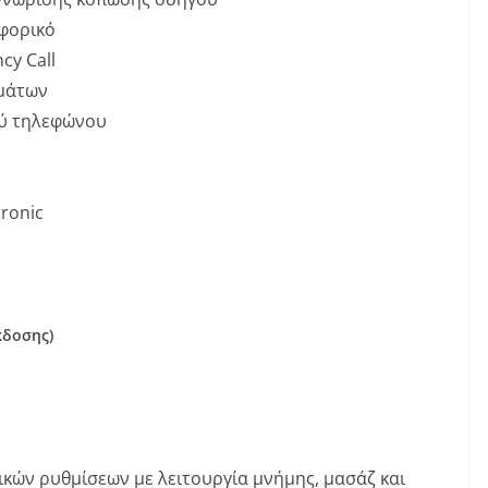
φορικό
cy Call
ωμάτων
ού τηλεφώνου
ronic
κδοσης)
ικών ρυθμίσεων με λειτουργία μνήμης, μασάζ και