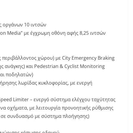
ας οργάνων 10 ιντσών
ion Media” με έγχρωμη οθόνη αφής 8,25 ιντσών
ς περιβάλλοντος χώρου) με City Emergency Braking
 ανάγκης) και Pedestrian & Cyclist Monitoring
και ποδηλατών)
τήρησης λωρίδας κυκλοφορίας, με ενεργή
 Speed Limiter – ενεργό σύστημα ελέγχου ταχύτητας
α οχήματα, με λειτουργία προνοητικής ρύθμισης
η σε συνδυασμό με σύστημα πλοήγησης)
αγνώρισης κόπωσης οδηγού