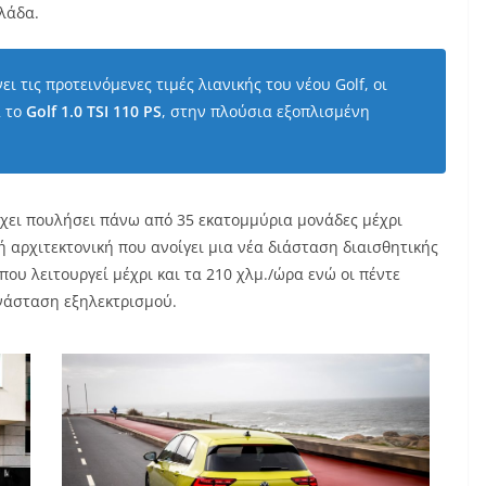
λάδα.
ι τις προτεινόμενες τιμές λιανικής του νέου Golf, οι
 το
Golf
1.0
TSI
110
PS
, στην πλούσια εξοπλισμένη
 έχει πουλήσει πάνω από 35 εκατομμύρια μονάδες μέχρι
 αρχιτεκτονική που ανοίγει μια νέα διάσταση διαισθητικής
ου λειτουργεί μέχρι και τα 210 χλμ./ώρα ενώ οι πέντε
νάσταση εξηλεκτρισμού.