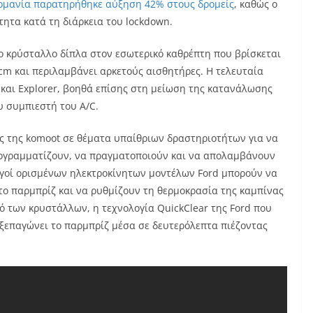
ρμανία παρατηρήθηκε αύξηση 42% στους δρομείς
, καθώς ο
ητα κατά τη διάρκεια του lockdown.
το κρύσταλλο δίπλα στον εσωτερικό καθρέπτη που βρίσκεται
 cm και περιλαμβάνει αρκετούς αισθητήρες. Η τελευταία
 και Explorer, βοηθά επίσης στη μείωση της κατανάλωσης
 συμπιεστή του A/C.
ς της komoot σε θέματα υπαίθριων δραστηριοτήτων για να
ογραμματίζουν, να πραγματοποιούν και να απολαμβάνουν
δηγοί ορισμένων ηλεκτροκίνητων μοντέλων Ford μπορούν να
το παρμπρίζ και να ρυθμίζουν τη θερμοκρασία της καμπίνας
κό των κρυστάλλων, η τεχνολογία QuickClear της Ford που
ξεπαγώνει το παρμπρίζ μέσα σε δευτερόλεπτα πιέζοντας