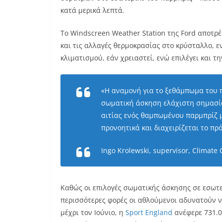
κατά μερικά λεπτά.
Το Windscreen Weather Station της Ford αποτρ
και τις αλλαγές θερμοκρασίας στο κρύσταλλο, 
κλιματισμού, εάν χρειαστεί, ενώ επιλέγει και 
«Η αναμονή για το ξεθάμπωμα του 
σωματική άσκηση ελάχιστη σημασία
αιτίας ενός θαμπωμένου παρμπρίζ μπ
προνοητικά και διαχειρίζεται το πρ
Ingo Krolewski, supervisor, Climate
Καθώς οι επιλογές σωματικής άσκησης σε εσωτε
περισσότερες φορές οι αθλούμενοι αδυνατούν ν
μέχρι τον Ιούνιο, η
Sport England
ανέφερε 731.0