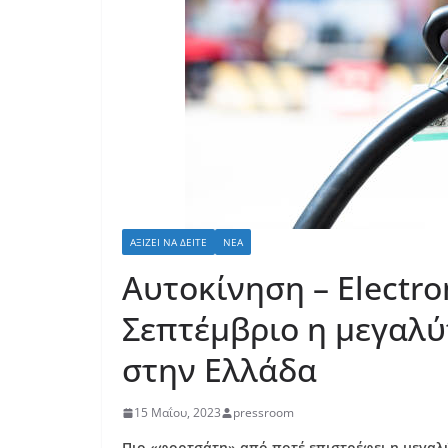
ΑΞΊΖΕΙ ΝΑ ΔΕΊΤΕ
ΝΈΑ
Αυτοκίνηση – Electro
Σεπτέμβριο η μεγαλύ
στην Ελλάδα
15 Μαΐου, 2023
pressroom
Πιο «φορτσάτη» από ποτέ επιστρέφει η
μεγαλύ