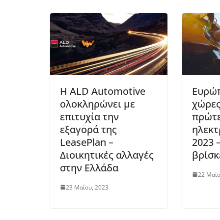
Η ALD Automotive
Ευρώπ
ολοκληρώνει με
χώρες
επιτυχία την
πρώτε
εξαγορά της
ηλεκτ
LeasePlan –
2023 
Διοικητικές αλλαγές
βρίσκ
στην Ελλάδα
22 Μαΐο
23 Μαΐου, 2023