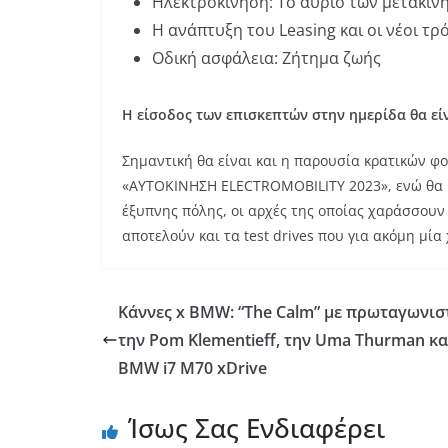
Ηλεκτροκίνηση: Το αύριο των μετακιν
Η ανάπτυξη του Leasing και οι νέοι τ
Οδική ασφάλεια: Ζήτημα ζωής
Η είσοδος των επισκεπτών στην ημερίδα θα εί
Σημαντική θα είναι και η παρουσία κρατικών φ
«ΑΥΤΟΚΙΝΗΣΗ ELECTROMOBILITY 2023», ενώ θα 
έξυπνης πόλης, οι αρχές της οποίας χαράσσουν
αποτελούν και τα test drives που για ακόμη μία
Κάννες x BMW: “The Calm” με πρωταγωνισ
την Pom Klementieff, την Uma Thurman κα
BMW i7 M70 xDrive
Ίσως Σας Ενδιαφέρει