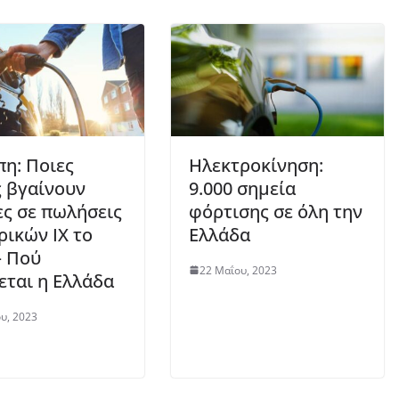
η: Ποιες
Ηλεκτροκίνηση:
 βγαίνουν
9.000 σημεία
ς σε πωλήσεις
φόρτισης σε όλη την
ρικών ΙΧ το
Ελλάδα
– Πού
22 Μαΐου, 2023
εται η Ελλάδα
υ, 2023