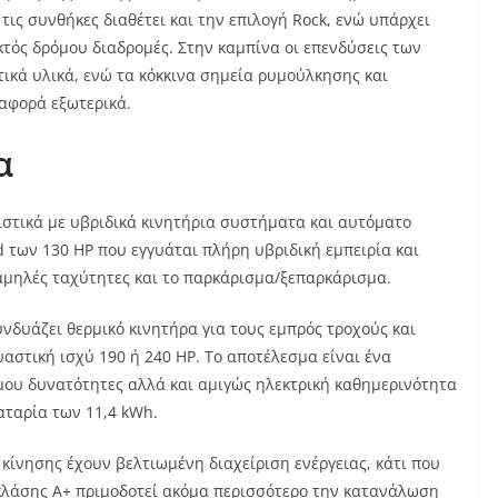
τις συνθήκες διαθέτει και την επιλογή Rock, ενώ υπάρχει
κτός δρόμου διαδρομές. Στην καμπίνα οι επενδύσεις των
τικά υλικά, ενώ τα κόκκινα σημεία ρυμούλκησης και
ιαφορά εξωτερικά.
α
ιστικά με υβριδικά κινητήρια συστήματα και αυτόματο
id των 130 HP που εγγυάται πλήρη υβριδική εμπειρία και
χαμηλές ταχύτητες και το παρκάρισμα/ξεπαρκάρισμα.
υνδυάζει θερμικό κινητήρα για τους εμπρός τροχούς και
υαστική ισχύ 190 ή 240 HP. Το αποτέλεσμα είναι ένα
μου δυνατότητες αλλά και αμιγώς ηλεκτρική καθημερινότητα
αταρία των 11,4 kWh.
ίνησης έχουν βελτιωμένη διαχείριση ενέργειας, κάτι που
 κλάσης Α+ πριμοδοτεί ακόμα περισσότερο την κατανάλωση