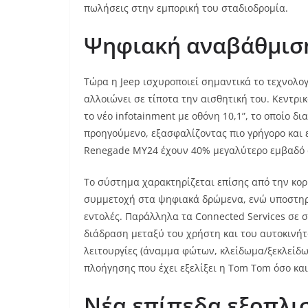
πωλήσεις στην εμπορική του σταδιοδρομία.
Ψηφιακή αναβάθμισ
Τώρα η Jeep ισχυροποιεί σημαντικά το τεχνολο
αλλοιώνει σε τίποτα την αισθητική του. Κεντρικο
το νέο infotainment με οθόνη 10,1”, το οποίο δ
προηγούμενο, εξασφαλίζοντας πιο γρήγορο και ε
Renegade MY24 έχουν 40% μεγαλύτερο εμβαδό α
Το σύστημα χαρακτηρίζεται επίσης από την κο
συμμετοχή στα ψηφιακά δρώμενα, ενώ υποστηρίζ
εντολές. Παράλληλα τα Connected Services σε 
διάδραση μεταξύ του χρήστη και του αυτοκινήτ
λειτουργίες (άναμμα φώτων, κλείδωμα/ξεκλείδω
πλοήγησης που έχει εξελίξει η Tom Tom όσο κα
Νέα επίπεδα εξοπλι