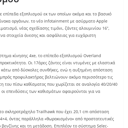
ε επίπεδα εξοπλισμού εκ των οποίων ακόμα και το βασικό
ίνακα οργάνων, το νέο infotainment με ασύρματο Apple
ιματισμό, νέας σχεδίασης τιμόνι, ζάντες αλουμινίου 16”,
να στοιχεία άνεσης και ασφάλειας για ευχάριστη
ύστημα κίνησης 4xe, το επίπεδο εξοπλισμού Overland
ρακτικότητα. Οι 17άρες ζάντες είναι ντυμένες με ελαστικά
κάτω από δύσκολες συνθήκες, ενώ η αυξημένη απόσταση
η εμπρός προφυλακτήρας βελτιώνουν ακόμα περισσότερο τις
τη του πίσω καθίσματος που χωρίζεται σε αναλογία 40/20/40
ώ οι επενδύσεις των καθισμάτων αφαιρούνται για να
το σκληροτράχηλο Trailhawk που έχει 20,1 cm απόσταση
 4×4, όντας παράλληλα «θωρακισμένο» από προστατευτικές
 βενζίνης και τη μετάδοση. Επιπλέον το σύστημα Selec-