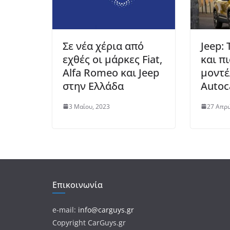
Σε νέα χέρια από
Jeep:
εχθές οι μάρκες Fiat,
και π
Alfa Romeo και Jeep
μοντέ
στην Ελλάδα
Autoc
3 Μαΐου, 2023
27 Απρι
Επικοινωνία
e-mail:
info@carguys.gr
Copyright CarGuys.gr