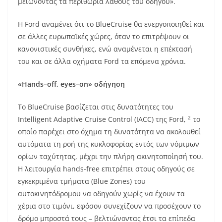
μειώνοντας τα περιθώρια λάθους του οδηγού».
Η Ford αναμένει ότι το BlueCruise θα ενεργοποιηθεί και
σε άλλες ευρωπαϊκές χώρες, όταν το επιτρέψουν οι
κανονιστικές συνθήκες, ενώ αναμένεται η επέκτασή
του και σε άλλα οχήματα Ford τα επόμενα χρόνια.
«
Hands
–
off
,
eyes
–
on
» οδήγηση
Το BlueCruise βασίζεται στις δυνατότητες του
2
Intelligent Adaptive Cruise Control (IACC) της Ford,
το
οποίο παρέχει στο όχημα τη δυνατότητα να ακολουθεί
αυτόματα τη ροή της κυκλοφορίας εντός των νόμιμων
ορίων ταχύτητας, μέχρι την πλήρη ακινητοποίησή του.
Η λειτουργία hands-free επιτρέπει στους οδηγούς σε
εγκεκριμένα τμήματα (Blue Zones) του
αυτοκινητόδρομου να οδηγούν χωρίς να έχουν τα
χέρια στο τιμόνι, εφόσον συνεχίζουν να προσέχουν το
δρόμο μπροστά τους – βελτιώνοντας έτσι τα επίπεδα