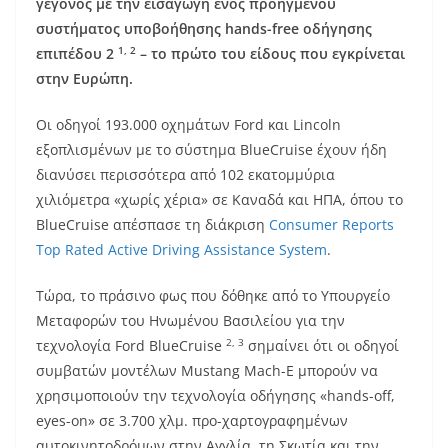
γεγονός με την εισαγωγή ενός προηγμένου
συστήματος υποβοήθησης hands-free οδήγησης
1, 2
επιπέδου 2
– το πρώτο του είδους που εγκρίνεται
στην Ευρώπη.
Οι οδηγοί 193.000 οχημάτων Ford και Lincoln
εξοπλισμένων με το σύστημα BlueCruise έχουν ήδη
διανύσει περισσότερα από 102 εκατομμύρια
χιλιόμετρα «χωρίς χέρια» σε Καναδά και ΗΠΑ, όπου το
BlueCruise απέσπασε τη διάκριση
Consumer Reports
Top Rated Active Driving Assistance System
.
Τώρα, το πράσινο φως που δόθηκε από το Υπουργείο
Μεταφορών του Ηνωμένου Βασιλείου για την
2, 3
τεχνολογία Ford BlueCruise
σημαίνει ότι οι οδηγοί
συμβατών μοντέλων Mustang Mach-E μπορούν να
χρησιμοποιούν την τεχνολογία οδήγησης «hands-off,
eyes-on» σε 3.700 χλμ. προ-χαρτογραφημένων
αυτοκινητοδρόμων στην Αγγλία, τη Σκωτία και την