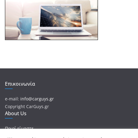
Επικοινωνία
e-mail:
info@carguys.gr
Copyright CarGuys.gr
About Us
Ποιοί είμαστε