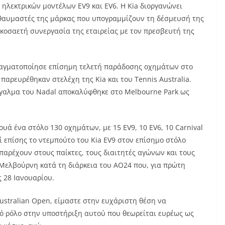
 ηλεκτρικών μοντέλων
EV
9 και
EV
6. Η
Kia
διοργανώνει
 θαυμαστές της μάρκας που υπογραμμίζουν τη δέσμευσή της
ικοσαετή συνεργασία της εταιρείας με τον πρεσβευτή της
ραγματοποίησε επίσημη τελετή παράδοσης οχημάτων στο
α παρευρέθηκαν στελέχη της
Kia
και του
Tennis Australia
.
άγαλμα του
Nadal
αποκαλύφθηκε στο
Melbourne Park
ως
υά ένα στόλο 130 οχημάτων, με 15
EV
9, 10
EV
6, 10
Carnival
ί επίσης το ντεμπούτο του
Kia EV
9 στον επίσημο στόλο
παρέχουν στους παίκτες, τους διαιτητές αγώνων και τους
 Μελβούρνη κατά τη διάρκεια του
AO
24 που, για πρώτη
ς 28 Ιανουαρίου.
ustralian Open
, είμαστε στην ευχάριστη θέση να
κό ρόλο στην υποστήριξη αυτού που θεωρείται ευρέως ως