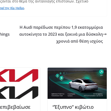
ζονται στο θέμα της ανταλλαγής επιστολών. Σχετικό
nel
της
Kia
Hellas
.
Η Audi παρέδωσε περίπου 1,9 εκατομμύρια
hings
αυτοκίνητα το 2023 και ξεκινά μια δύσκολη
χρονιά από θέση ισχύος
 επιβεβαίωσε
“Έξυπνο” κιβώτιο