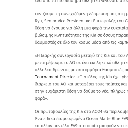
ένα από τα πιο διάσημα αθλητικά γεγονότα στο
τονίζουμε τη συνεχιζόμενη δέσμευσή μας στη 
Ryu
,
Senior Vice President
και Επικεφαλής του
G
θέση να έχουμε για άλλη μια φορά την ευκαιρία
βιώσιμης κινητικότητας της
Kia
σε όσους παρα
θαυμαστές σε όλο τον κόσμο μέσα από τις καμπ
«Η διαρκής συνεργασία μεταξύ της
Kia
και του
μετατρέψουμε το
AO
σε ένα εκπληκτικό αθλητικ
αλληλεπιδρώντας με εκατομμύρια θαυμαστές σε
Tournament
Director
. «Ο στόλος της
Kia
έχει γί
διάρκεια του
AO
και μεταφέρει τους παίκτες και
στην ευχάριστη θέση να δούμε το νέο, πλήρως 
φορά».
Οι πρωτοβουλίες της
Kia
στο
AO
24 θα περιλαμβ
Ένα ειδικά διαμορφωμένο
Ocean Matte Blue EV
επιπλέον μοντέλα
EV
9 στα οποία μπορούν να πε