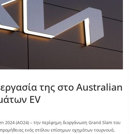
νεργασία της στο Australian
μάτων EV
en
2024 (
AO
24) – την περίφημη διοργάνωση
Grand Slam
του
ς προμήθειας ενός στόλου επίσημων οχημάτων τουρνουά,