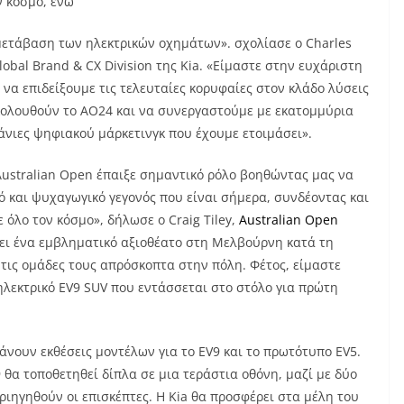
ν κόσμο, ενώ
μετάβαση των ηλεκτρικών οχημάτων». σχολίασε ο
Charles
lobal Brand
&
CX Division
της
Kia
. «Είμαστε στην ευχάριστη
 να επιδείξουμε τις τελευταίες κορυφαίες στον κλάδο λύσεις
κολουθούν το
AO
24 και να συνεργαστούμε με εκατομμύρια
άνιες ψηφιακού μάρκετινγκ που έχουμε ετοιμάσει».
Australian Open
έπαιξε σημαντικό ρόλο βοηθώντας μας να
ό και ψυχαγωγικό γεγονός που είναι σήμερα, συνδέοντας και
 όλο τον κόσμο», δήλωσε ο
Craig Tiley
,
Australian
Open
νει ένα εμβληματικό αξιοθέατο στη Μελβούρνη κατά τη
 τις ομάδες τους απρόσκοπτα στην πόλη. Φέτος, είμαστε
ηλεκτρικό
EV
9
SUV
που εντάσσεται στο στόλο για πρώτη
άνουν εκθέσεις μοντέλων για το
EV
9 και το πρωτότυπο
EV
5.
9 θα τοποθετηθεί δίπλα σε μια τεράστια οθόνη, μαζί με δύο
ριηγηθούν οι επισκέπτες. Η
Kia
θα προσφέρει στα μέλη του