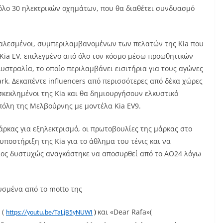
λο 30 ηλεκτρικών οχημάτων, που θα διαθέτει συνδυασμό
αλεσμένοι, συμπεριλαμβανομένων των πελατών της
Kia
που
Kia EV
, επιλεγμένο από όλο τον κόσμο μέσω προωθητικών
υστραλία, το οποίο περιλαμβάνει εισιτήρια για τους αγώνες
ark
. Δεκαπέντε
influencers
από περισσότερες από δέκα χώρες
σκεκλημένοι της
Kia
και θα δημιουργήσουν ελκυστικό
πόλη της Μελβούρνης με μοντέλα
Kia EV
9.
ρκας για εξηλεκτρισμό, οι πρωτοβουλίες της μάρκας στο
 υποστήριξη της
Kia
για το άθλημα του τένις και να
οίος δυστυχώς αναγκάστηκε να αποσυρθεί από το
AO
24 λόγω
ευσμένα από το
motto
της
 (
και «
Dear Rafa
»(
https
://
youtu
.
be
/
TaLjB
5
yNUWI
)