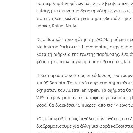
συμπεριλαμβανομένων όλων των βραβευμένων
επίσης μια σειρά από δραστηριότητες για τους
για την ηλεκτροκίνηση και σηματοδοτούν την ε
μάρκας
Rafael Nadal
.
Ως ο βασικός συνεργάτης της
AO
24, η μάρκα π
Melbourne Park
στις 11 Ιανουαρίου, στην οποί
Κατά τη διάρκεια της τελετής παράδοσης, ένα 
φόρο τιμής στον παγκόσμιο πρεσβευτή της
Kia
.
Η
Kia
παρουσίασε στους υπεύθυνους του τουρνο
και 95
Sorento
. Το φετινό τουρνουά σηματοδοτε
οχημάτων του
Australian Open
. Τα οχήματα θα 
VIP
S
, ασφαλή και άνετη μεταφορά γύρω από τη
φορά, θα διαρκέσει 15 ημέρες, από τις 14 έως τι
«Ως ο μακροβιότερος μεγάλος συνεργάτης του
A
διαδραματίσουμε για άλλη μια φορά καθοριστι