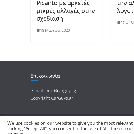
Picanto με αρκετές
την α
μικρές αλλαγές στην
λογοτ
σχεδίαση
27 Φεβρ
18 Μαρτίου, 2020
Επικοινωνία
e-mail:
info@carguys.gr
Copyright CarGuys.gr
We use cookies on our website to give you the most relevant
Πνευματικά Δικαιώματα © 2026
CarGuys
. Τα πνευ
clicking “Accept All”, you consent to the use of ALL the cooki
Θέμα:
ColorMag
από ThemeGrill. Κατασκευασμένο
consent.