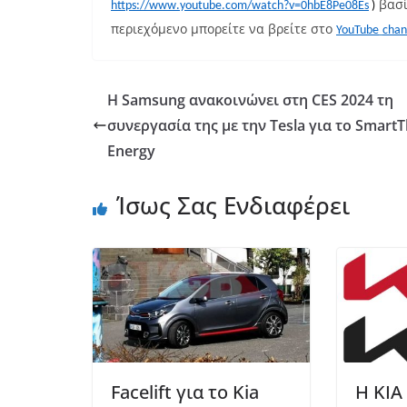
βασί
https
://
www
.
youtube
.
com
/
watch
?
v
=0
hbE
8
Pe
08
Es
)
περιεχόμενο μπορείτε να βρείτε στο
YouTube
chan
Η Samsung ανακοινώνει στη CES 2024 τη
συνεργασία της με την Tesla για το SmartT
Energy
Ίσως Σας Ενδιαφέρει
Facelift για το Kia
Η KIA