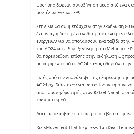
Uber one
δωρεάν συνοδήγηση μέσα από ένα στό
μοντέλων
EV
6 και
EV
9.
Στην
Kia
θα συμμετάσχουν στην εκδήλωση 80 κ
έχουν αγοράσει ή έχουν δοκιμάσει ένα μοντέλο
ενεργειών για να απολαύσουν ένα ταξίδι στην Α
του
AO
24 και ειδική ξενάγηση στο
Melbourne P
θα παρευρεθούν επίσης στην εκδήλωση ως προ
περιεχόμενο από το
AO
24 καθώς οδηγούν στην 
Εκτός από την επανάληψη της δέσμευσης της μά
AO
24 σχεδιάστηκαν για να τονίσουν τη συνεχή
αποτίσουν φόρο τιμής στον
Rafael Nadal
, ο οπ
τραυματισμού.
Αυτό περιλαμβάνει μια σειρά από βίντεο εμπν
Kia
«
Movement That Inspires
».
Τα
«
Dear Tennis
»