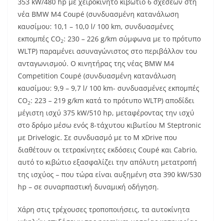
353 kW/480 hp με χειροκίνητο κιβώτιο 6 σχέσεων στη
νέα BMW M4 Coupé (συνδυασμένη κατανάλωση
καυσίμου: 10,1 – 10,0 l/ 100 km, συνδυασμένες
εκπομπές CO
: 230 – 226 g/km σύμφωνα με το πρότυπο
2
WLTP) παραμένει ασυναγώνιστος στο περιβάλλον του
ανταγωνισμού. Ο κινητήρας της νέας BMW M4
Competition Coupé (συνδυασμένη κατανάλωση
καυσίμου: 9,9 – 9,7 l/ 100 km- συνδυασμένες εκπομπές
CO
: 223 – 219 g/km κατά το πρότυπο WLTP) αποδίδει
2
μέγιστη ισχύ 375 kW/510 hp, μεταφέροντας την ισχύ
στο δρόμο μέσω ενός 8-τάχυτου κιβωτίου M Steptronic
με Drivelogic. Σε συνδυασμό με το M xDrive που
διαθέτουν οι τετρακίνητες εκδόσεις Coupé και Cabrio,
αυτό το κιβώτιο εξασφαλίζει την απόλυτη μετατροπή
της ισχύος – που τώρα είναι αυξημένη στα 390 kW/530
hp – σε συναρπαστική δυναμική οδήγηση.
Χάρη στις τρέχουσες τροποποιήσεις, τα αυτοκίνητα