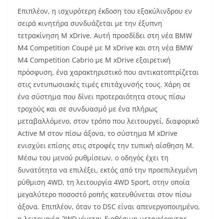
Επιπλέον, η ισχυρότερη έκδοση του εξακύλινδρου εν
σειρά κινητήρα συνδυάζεται με την έξυπνη
τετρακίνηση M xDrive. Αυτή προσδίδει στη νέα BMW
M4 Competition Coupé με M xDrive και στη νέα BMW
M4 Competition Cabrio με M xDrive εξαιρετική
πρόσφυση, ένα χαρακτηριστικό που αντικατοπτρίζεται
στις εντυπωσιακές τιμές επιτάχυνσής τους. Χάρη σε
ένα σύστημα που δίνει προτεραιότητα στους πίσω
τροχούς και σε συνδυασμό με ένα πλήρως
μεταβαλλόμενο, στον τρόπο που λειτουργεί, διαφορικό
Active M στον πίσω άξονα, το σύστημα M xDrive
ενισχύει επίσης στις στροφές την τυπική αίσθηση M.
Μέσω του μενού ρυθμίσεων, ο οδηγός έχει τη
δυνατότητα να επιλέξει, εκτός από την προεπιλεγμένη
ρύθμιση 4WD, τη λειτουργία 4WD Sport, στην οποία
μεγαλύτερο ποσοστό ροπής κατευθύνεται στον πίσω
άξονα. Επιπλέον, όταν το DSC είναι απενεργοποιημένο,
η λειτουργία 2WD γίνεται διαθέσιμη μεταφέροντας