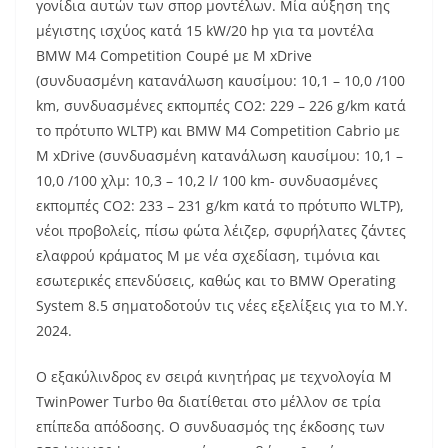
γονίδια αυτών των σπορ μοντέλων. Μία αύξηση της
μέγιστης ισχύος κατά 15 kW/20 hp για τα μοντέλα
BMW M4 Competition Coupé με M xDrive
(συνδυασμένη κατανάλωση καυσίμου: 10,1 – 10,0 /100
km, συνδυασμένες εκπομπές CO2: 229 – 226 g/km κατά
το πρότυπο WLTP) και BMW M4 Competition Cabrio με
M xDrive (συνδυασμένη κατανάλωση καυσίμου: 10,1 –
10,0 /100 χλμ: 10,3 – 10,2 l/ 100 km- συνδυασμένες
εκπομπές CO2: 233 – 231 g/km κατά το πρότυπο WLTP),
νέοι προβολείς, πίσω φώτα λέιζερ, σφυρήλατες ζάντες
ελαφρού κράματος M με νέα σχεδίαση, τιμόνια και
εσωτερικές επενδύσεις, καθώς και το BMW Operating
System 8.5 σηματοδοτούν τις νέες εξελίξεις για το M.Y.
2024.
Ο εξακύλινδρος εν σειρά κινητήρας με τεχνολογία M
TwinPower Turbo θα διατίθεται στο μέλλον σε τρία
επίπεδα απόδοσης. Ο συνδυασμός της έκδοσης των