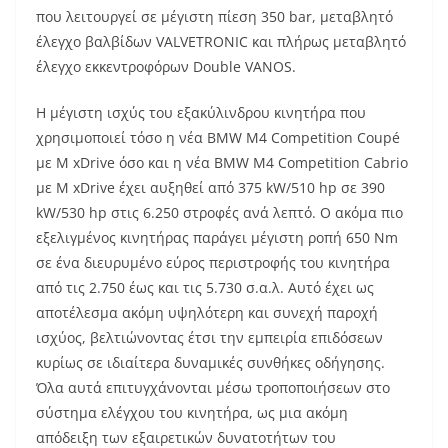
που λειτουργεί σε μέγιστη πίεση 350 bar, μεταβλητό
έλεγχο βαλβίδων VALVETRONIC και πλήρως μεταβλητό
έλεγχο εκκεντροφόρων Double VANOS.
Η μέγιστη ισχύς του εξακύλινδρου κινητήρα που
χρησιμοποιεί τόσο η νέα BMW M4 Competition Coupé
με M xDrive όσο και η νέα BMW M4 Competition Cabrio
με M xDrive έχει αυξηθεί από 375 kW/510 hp σε 390
kW/530 hp στις 6.250 στροφές ανά λεπτό. Ο ακόμα πιο
εξελιγμένος κινητήρας παράγει μέγιστη ροπή 650 Nm
σε ένα διευρυμένο εύρος περιστροφής του κινητήρα
από τις 2.750 έως και τις 5.730 σ.α.λ. Αυτό έχει ως
αποτέλεσμα ακόμη υψηλότερη και συνεχή παροχή
ισχύος, βελτιώνοντας έτσι την εμπειρία επιδόσεων
κυρίως σε ιδιαίτερα δυναμικές συνθήκες οδήγησης.
Όλα αυτά επιτυγχάνονται μέσω τροποποιήσεων στο
σύστημα ελέγχου του κινητήρα, ως μια ακόμη
απόδειξη των εξαιρετικών δυνατοτήτων του