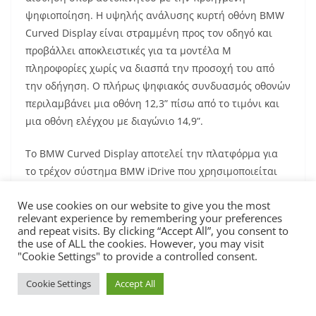
ψηφιοποίηση. Η υψηλής ανάλυσης κυρτή οθόνη BMW
Curved Display είναι στραμμένη προς τον οδηγό και
προβάλλει αποκλειστικές για τα μοντέλα Μ
πληροφορίες χωρίς να διασπά την προσοχή του από
την οδήγηση. Ο πλήρως ψηφιακός συνδυασμός οθονών
περιλαμβάνει μια οθόνη 12,3” πίσω από το τιμόνι και
μια οθόνη ελέγχου με διαγώνιο 14,9”.
Το BMW Curved Display αποτελεί την πλατφόρμα για
το τρέχον σύστημα BMW iDrive που χρησιμοποιείται
στις νέες BMW M4 Coupé και BMW M4 Cabrio. Η οθόνη
We use cookies on our website to give you the most
και το λειτουργικό σύστημα, το οποίο περιλαμβάνει
relevant experience by remembering your preferences
επίσης τον ψηφιακό βοηθό BMW Intelligent Personal
and repeat visits. By clicking “Accept All”, you consent to
Assistant και, ως εκ τούτου, είναι σχεδιασμένο για
the use of ALL the cookies. However, you may visit
"Cookie Settings" to provide a controlled consent.
έλεγχο μέσω αφής και φωνητικών εντολών, βασίζεται
πλέον στο BMW Operating System 8.5. Πέρα από τα
Cookie Settings
Accept All
ειδικά για μοντέλα Μ γραφικά και το περιεχόμενο της
οθόνης πληροφοριών και της οθόνης ελέγχου υπάρχει