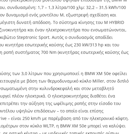
 συνδυασμένη: 1,7 – 1,3 λίτρα/100 χλμ: 32,2 – 31,5 kWh/100
 τον δυναμισμό ενός μοντέλου M, εξωστρεφή σχεδίαση και
 μέγιστη δυνατή απόδοση. Το σύστημα κίνησης του M HYBRID
νζινοκινητήρα και έναν ηλεκτροκινητήρα που ενσωματώνονται,
 κιβώτιο Steptronic Sport. Αυτός ο συνδυασμός αποδίδει
ου κινητήρα εσωτερικής καύσης έως 230 kW/313 hp και του
στη ροπή συστήματος 700 Nm (κινητήρας εσωτερικής καύσης έως
αύσης των 3,0 λίτρων που χρησιμοποιεί η BMW XM 50e οφείλει
λειτουργία με βάση των θερμοδυναμικό κύκλο Miller, στον διπλό
ενσωματωμένη στην κυλινδροκεφαλή και στον μεταβλητό
υργεί πλέον ηλεκτρικά. Ο ηλεκτροκινητήρας διαθέτει ένα
επιτρέπει την αύξηση της ωφέλιμης ροπής στην είσοδο του
οντέλου υψηλών επιδόσεων – το οποίο είναι επίσης
ive – είναι 250 km/h με παρέμβαση από τον ηλεκτρονικό κόφτη.
λιομέτρων στον κύκλο WLTP, η BMW XM 50e μπορεί να καλύψει
 σε αστικά κέντρα – με μηδενικές τοπικές εκπομπές ρύπων.