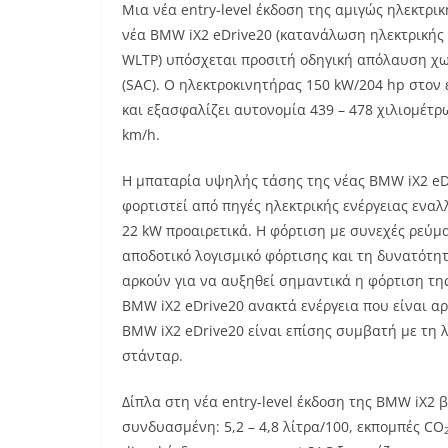
Μια νέα entry-level έκδοση της αμιγώς ηλεκτρι
νέα BMW iX2 eDrive20 (κατανάλωση ηλεκτρικής 
WLTP) υπόσχεται προσιτή οδηγική απόλαυση χωρ
(SAC). Ο ηλεκτροκινητήρας 150 kW/204 hp στον 
και εξασφαλίζει αυτονομία 439 – 478 χιλιομέτρ
km/h.
Η μπαταρία υψηλής τάσης της νέας BMW iX2 eDr
φορτιστεί από πηγές ηλεκτρικής ενέργειας ενα
22 kW προαιρετικά. Η φόρτιση με συνεχές ρεύμα
αποδοτικό λογισμικό φόρτισης και τη δυνατότη
αρκούν για να αυξηθεί σημαντικά η φόρτιση της
BMW iX2 eDrive20 ανακτά ενέργεια που είναι αρ
BMW iX2 eDrive20 είναι επίσης συμβατή με τη λ
στάνταρ.
Δίπλα στη νέα entry-level έκδοση της BMW iX2
συνδυασμένη: 5,2 – 4,8 λίτρα/100, εκπομπές CO