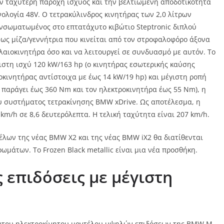
την ταχύτερη παροχή ισχύος και την βελτιωμένη αποδοτικότητα
ολογία 48V. Ο τετρακύλινδρος κινητήρας των 2,0 λίτρων
ενσωματωμένος στο επτατάχυτο κιβώτιο Steptronic διπλού
 ως μίζα/γεννήτρια που κινείται από τον στροφαλοφόρο άξονα
ελαιοκινητήρα όσο και να λειτουργεί σε συνδυασμό με αυτόν. Το
στη ισχύ 120 kW/163 hp (ο κινητήρας εσωτερικής καύσης
οκινητήρας αντίστοιχα με έως 14 kW/19 hp) και μέγιστη ροπή
 παράγει έως 360 Nm και τον ηλεκτροκινητήρα έως 55 Nm), η
υ συστήματος τετρακίνησης BMW xDrive. Ως αποτέλεσμα, η
km/h σε 8,6 δευτερόλεπτα. Η τελική ταχύτητα είναι 207 km/h.
τέλων της νέας BMW X2 και της νέας BMW iX2 θα διατίθενται
μάτων. Το Frozen Black metallic είναι μια νέα προσθήκη.
 επιδόσεις με μέγιστη
ώτου ηλεκτροκίνητου μοντέλου υψηλών επιδόσεων της BMW M