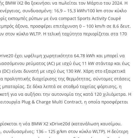
κής BMW iX2 θα ξεκινήσει να πωλείται τον Μάρτιο του 2024. Η
ενέργειας, συνδυασμένη: 16,9 – 15,3 kWh/100 km στον κύκλο
ίς εκπομπές ρύπων με ένα compact Sports Activity Coupé
εμπρός άξονα, προσφέρει επιτάχυνση 0 – 100 km/h σε 8,6 δευτ.
ων στον κύκλο WLTP. Η τελική ταχύτητα περιορίζεται στα 170
ive20 έχει ωφέλιμη χωρητικότητα 64,78 kWh και μπορεί να
λλασσόμενου ρεύματος (AC) με ισχύ έως 11 kW στάνταρ και έως
 (DC) είναι δυνατή με ισχύ έως 130 kW. Χάρη στο εξαιρετικά
τα προληπτικής διαχείρισης της θερμότητας, σύντομες στάσεις
 μπαταρίας. Σε δέκα λεπτά σε σταθμό ταχείας φόρτισης, η
κετή για να αυξήσει την αυτονομία της κατά 120 χιλιόμετρα. Η
ειτουργία Plug & Charge Multi Contract, η οποία προσφέρεται
 βρίσκεται η νέα BMW X2 xDrive20d (κατανάλωση καυσίμου,
, συνδυασμένες: 136 – 125 g/km στον κύκλο WLTP). Η δεύτερη
2