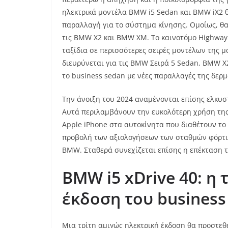
ηλεκτρικά μοντέλα BMW i5 Sedan και BMW iX2 θ
παραλλαγή για το σύστημα κίνησης. Ομοίως, θ
τις BMW X2 και BMW XM. Το καινοτόμο Highway 
ταξίδια σε περισσότερες σειρές μοντέλων της
διευρύνεται για τις BMW Σειρά 5 Sedan, BMW X
το business sedan με νέες παραλλαγές της δερ
Την άνοιξη του 2024 αναμένονται επίσης ελκυ
Αυτά περιλαμβάνουν την ευκολότερη χρήση της
Apple iPhone στα αυτοκίνητα που διαθέτουν το
προβολή των αξιολογήσεων των σταθμών φόρτιση
BMW. Σταθερά συνεχίζεται επίσης η επέκταση 
BMW
i5
xDrive
40: η 
έκδοση του
business
Μια τρίτη αμιγώς ηλεκτρική έκδοση θα προστεθ