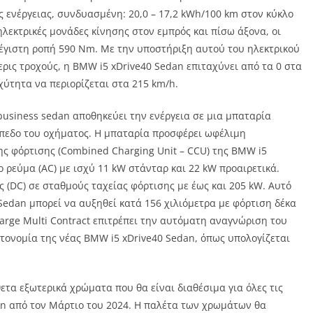
 ενέργειας, συνδυασμένη: 20,0 – 17,2 kWh/100 km στον κύκλο
λεκτρικές μονάδες κίνησης στον εμπρός και πίσω άξονα, οι
μέγιστη ροπή 590 Nm. Με την υποστήριξη αυτού του ηλεκτρικού
ρις τροχούς, η BMW i5 xDrive40 Sedan επιταχύνει από τα 0 στα
χύτητα να περιορίζεται στα 215 km/h.
business sedan αποθηκεύει την ενέργεια σε μια μπαταρία
πεδο του οχήματος. Η μπαταρία προσφέρει ωφέλιμη
ς φόρτισης (Combined Charging Unit – CCU) της BMW i5
 ρεύμα (AC) με ισχύ 11 kW στάνταρ και 22 kW προαιρετικά.
 (DC) σε σταθμούς ταχείας φόρτισης με έως και 205 kW. Αυτό
Sedan μπορεί να αυξηθεί κατά 156 χιλιόμετρα με φόρτιση δέκα
arge Multi Contract επιτρέπει την αυτόματη αναγνώριση του
τονομία της νέας BMW i5 xDrive40 Sedan, όπως υπολογίζεται
τα εξωτερικά χρώματα που θα είναι διαθέσιμα για όλες τις
an από τον Μάρτιο του 2024. Η παλέτα των χρωμάτων θα