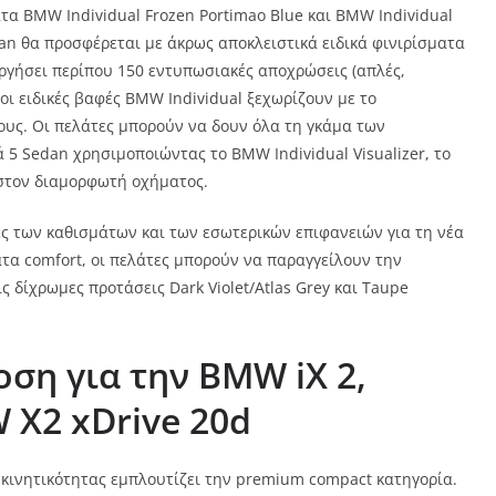
τα BMW Individual Frozen Portimao Blue και BMW Individual
an θα προσφέρεται με άκρως αποκλειστικά ειδικά φινιρίσματα
υργήσει περίπου 150 εντυπωσιακές αποχρώσεις (απλές,
 οι ειδικές βαφές BMW Individual ξεχωρίζουν με το
ους. Οι πελάτες μπορούν να δουν όλα τη γκάμα των
5 Sedan χρησιμοποιώντας το BMW Individual Visualizer, το
στον διαμορφωτή οχήματος.
ς των καθισμάτων και των εσωτερικών επιφανειών για τη νέα
τα comfort, οι πελάτες μπορούν να παραγγείλουν την
 δίχρωμες προτάσεις Dark Violet/Atlas Grey και Taupe
οση για την
BMW
iX
2,
W
X2
xDrive
20d
κινητικότητας εμπλουτίζει την premium compact κατηγορία.