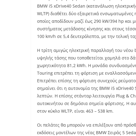
BMW i5 xDrive40 Sedan (κατανάλωση ηλεκτρικής
WLTP) διαθέτει δύο εξαιρετικά ενσωματωμένες η
οποίες αποδίδουν μαζί έως 290 kW/394 hp και 
συστήματος μετάδοσης κίνησης και στους τέσσε
100 km/h σε 5,4 δευτερόλεπτα, με την τελική τα
Η τρίτη αμιγώς ηλεκτρική παραλλαγή του νέου 
υψηλής τάσης που τοποθετείται χαμηλά στο δά
χωρητικότητα 81,2 kWh. Η μονάδα συνδυασμένη
Touring επιτρέπει τη φόρτιση με εναλλασσόμενο
Επιτρέπει επίσης τη φόρτιση συνεχούς ρεύματος
σημαίνει ότι η αυτονομία της BMW i5 xDrive40 
λεπτών. Η επίσης στάνταρ λειτουργία Plug & Ch
αυτοκινήτου σε δημόσια σημεία φόρτισης. Η αυ
στον κύκλο WLTP, είναι 463 – 538 km.
Οι πελάτες θα μπορούν να επιλέξουν από πρόσθε
εκδόσεις μοντέλων της νέας BMW Σειράς 5 Sed