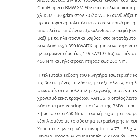
GmbH, η νέα BMW XM 50e (κατανάλωση καυσίμου,
χλμ: 37 – 30 g/km στον κύκλο WLTP) συνδυάζει
πρωτοποριακή πολυτέλεια στο εσωτερικό με τη
αποτελείται από έναν εξακύλινδρο εν σειρά βε
μαζί με τα ηλεκτρονικά ισχύος, στο οκτατάχυτο
συνολική ισχύ 350 kW/476 hp (με συνεισφορά τ
ηλεκτροκινητήρα έως 145 kW/197 hp) και μέγι
450 Nm και ηλεκτροκινητήρας έως 280 Nm.
Η τελευταία έκδοση του κινητήρα εσωτερικής κ
τις βελτιωμένες επιδόσεις, μεταξύ άλλων, στη 
ψεκασμό, στην πολλαπλή εξαγωγής που είναι 
χρονισμό εκκεντροφόρων VANOS, ο οποίος λειτο
σύστημα pre-gearing – πατέντα της BMW – που 
κιβωτίου στα 450 Nm. Η τελική ταχύτητα του μ
εξοπλισμένο με το σύστημα τετρακίνησης M xDr
Χάρη στην ηλεκτρική αυτονομία των 77 – 83 χι
μεγάλο μέρος των καθημερινών διαδρομών – π.χ.