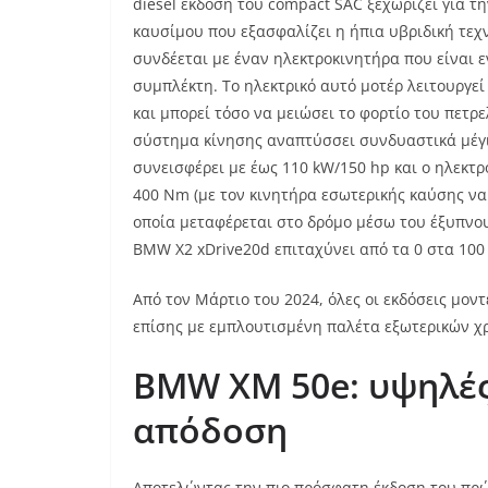
diesel έκδοση του compact SAC ξεχωρίζει για 
καυσίμου που εξασφαλίζει η ήπια υβριδική τεχν
συνδέεται με έναν ηλεκτροκινητήρα που είναι 
συμπλέκτη. Το ηλεκτρικό αυτό μοτέρ λειτουργεί
και μπορεί τόσο να μειώσει το φορτίο του πετρ
σύστημα κίνησης αναπτύσσει συνδυαστικά μέγι
συνεισφέρει με έως 110 kW/150 hp και ο ηλεκτρ
400 Nm (με τον κινητήρα εσωτερικής καύσης να
οποία μεταφέρεται στο δρόμο μέσω του έξυπνο
BMW X2 xDrive20d επιταχύνει από τα 0 στα 100 
Από τον Μάρτιο του 2024, όλες οι εκδόσεις μον
επίσης με εμπλουτισμένη παλέτα εξωτερικών χρω
BMW
XM
50e:
υψηλές
απόδοση
Αποτελώντας την πιο πρόσφατη έκδοση του πρ