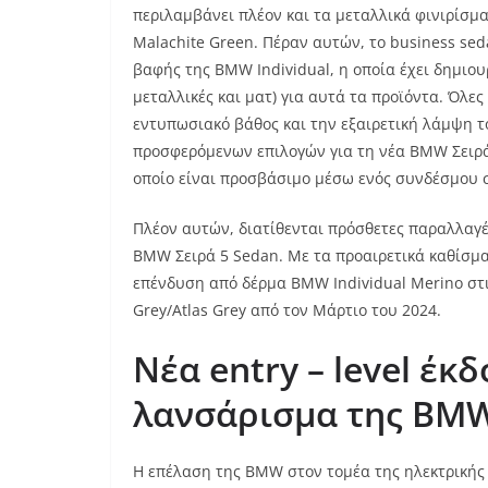
περιλαμβάνει πλέον και τα μεταλλικά φινιρίσμα
Malachite Green. Πέραν αυτών, το business sed
βαφής της BMW Individual, η οποία έχει δημιο
μεταλλικές και ματ) για αυτά τα προϊόντα. Όλες
εντυπωσιακό βάθος και την εξαιρετική λάμψη τ
προσφερόμενων επιλογών για τη νέα BMW Σειρά 
οποίο είναι προσβάσιμο μέσω ενός συνδέσμου 
Πλέον αυτών, διατίθενται πρόσθετες παραλλαγέ
BMW Σειρά 5 Sedan. Με τα προαιρετικά καθίσμα
επένδυση από δέρμα BMW Individual Merino στις
Grey/Atlas Grey από τον Μάρτιο του 2024.
Νέα
entry
–
level
έκδ
λανσάρισμα της
BM
Η επέλαση της BMW στον τομέα της ηλεκτρικής 