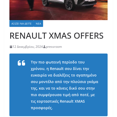
ΑΞΊΖΕΙ ΝΑ ΔΕΊΤΕ
ΝΈΑ
RENAULT XMAS OFFERS
12 Δεκεμβρίου, 2024
pressroom
Την πιο φωτεινή περίοδο του
χρόνου, η Renault σου δίνει την
ευκαιρία να διαλέξεις το αγαπημένο
σου μοντέλο από την πλούσια γκάμα
της, και να το κάνεις δικό σου στην
πιο συμφέρουσα τιμή από ποτέ, με
τις εορταστικές Renault XMAS
προσφορές.