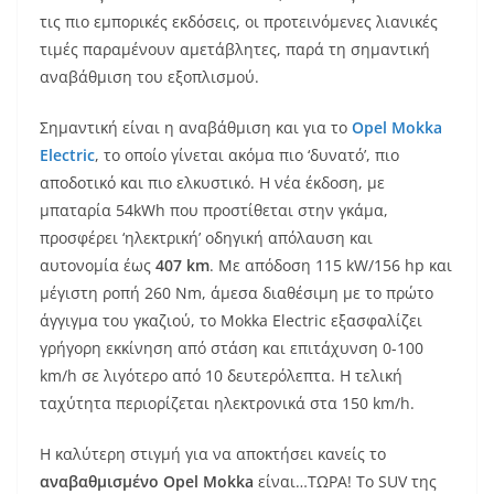
τις πιο εμπορικές εκδόσεις, οι προτεινόμενες λιανικές
τιμές παραμένουν αμετάβλητες, παρά τη σημαντική
αναβάθμιση του εξοπλισμού.
Σημαντική είναι η αναβάθμιση και για το
Opel Mokka
Electric
, το οποίο γίνεται ακόμα πιο ‘δυνατό’, πιο
αποδοτικό και πιο ελκυστικό. Η νέα έκδοση, με
μπαταρία 54kWh που προστίθεται στην γκάμα,
προσφέρει ‘ηλεκτρική’ οδηγική απόλαυση και
αυτονομία έως
407
km
. Με απόδοση 115 kW/156 hp και
μέγιστη ροπή 260 Nm, άμεσα διαθέσιμη με το πρώτο
άγγιγμα του γκαζιού, το Mokka Electric εξασφαλίζει
γρήγορη εκκίνηση από στάση και επιτάχυνση 0-100
km/h σε λιγότερο από 10 δευτερόλεπτα. Η τελική
ταχύτητα περιορίζεται ηλεκτρονικά στα 150 km/h.
Η καλύτερη στιγμή για να αποκτήσει κανείς το
αναβαθμισμένο
Opel
Mokka
είναι…ΤΩΡΑ! Το SUV της