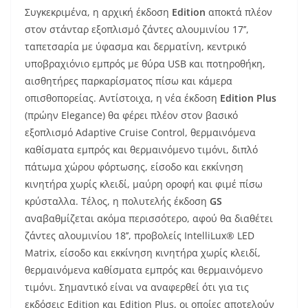
Συγκεκριμένα, η αρχική έκδοση
Edition
αποκτά πλέον
στον στάνταρ εξοπλισμό ζάντες αλουμινίου 17’’,
ταπετσαρία με ύφασμα και δερματίνη, κεντρικό
υποβραχιόνιο εμπρός με θύρα USB και ποτηροθήκη,
αισθητήρες παρκαρίσματος πίσω και κάμερα
οπισθοπορείας. Αντίστοιχα, η νέα έκδοση
Edition
Plus
(πρώην Elegance) θα φέρει πλέον στον βασικό
εξοπλισμό Adaptive Cruise Control, θερμαινόμενα
καθίσματα εμπρός και θερμαινόμενο τιμόνι, διπλό
πάτωμα χώρου φόρτωσης, είσοδο και εκκίνηση
κινητήρα χωρίς κλειδί, μαύρη οροφή και φιμέ πίσω
κρύσταλλα. Τέλος, η πολυτελής έκδοση
GS
αναβαθμίζεται ακόμα περισσότερο, αφού θα διαθέτει
ζάντες αλουμινίου 18’’, προβολείς IntelliLux® LED
Matrix, είσοδο και εκκίνηση κινητήρα χωρίς κλειδί,
θερμαινόμενα καθίσματα εμπρός και θερμαινόμενο
τιμόνι. Σημαντικό είναι να αναφερθεί ότι για τις
εκδόσεις Edition και Edition Plus, οι οποίες αποτελούν