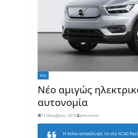
ΝΈΑ
Νέο αμιγώς ηλεκτρικό
αυτονομία
17 Οκτωβρίου, 2019
pressroom
Η Volvo αποκάλυψε το νέο XC40 Rech