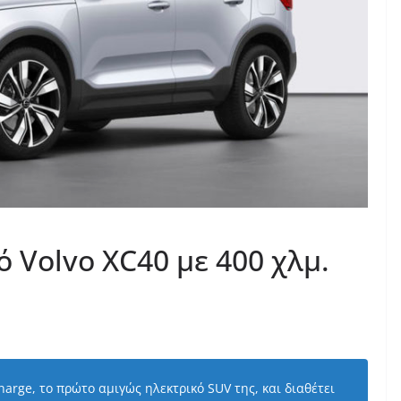
 Volvo XC40 με 400 χλμ.
arge, το πρώτο αμιγώς ηλεκτρικό SUV της, και διαθέτει