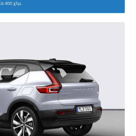
ία 400 χλμ.