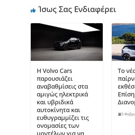
Ίσως Σας Ενδιαφέρει
Η Volvo Cars
Το νέ
παρουσιάζει
παίρν
αναβαθμίσεις στα
εκθέσ
αμιγώς ηλεκτρικά
Επίσ
και υβριδικά
Διανο
αυτοκίνητα και
5 Φεβρο
ευθυγραμμίζει τις
ονομασίες των
μοντέλων για να