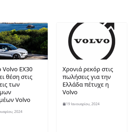
ο Volvo EX30
Χρονιά ρεκόρ στις
ει θέση στις
πωλήσεις για την
εις των
Ελλάδα πέτυχε η
ημων
Volvo
μέων Volvo
19 Ιανουαρίου, 2024
υαρίου, 2024