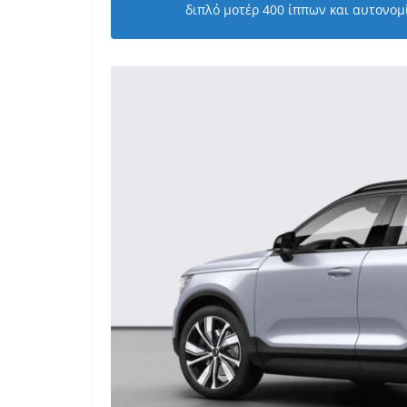
διπλό μοτέρ 400 ίππων και αυτονομ